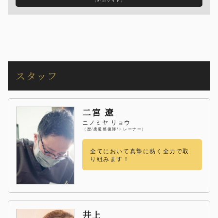
スタッフ
二宮 遼
ニノミヤ リョウ
（歴/柔道整復師/トレーナー）
全てにおいて真摯に熱く全力で取
り組みます！
井上