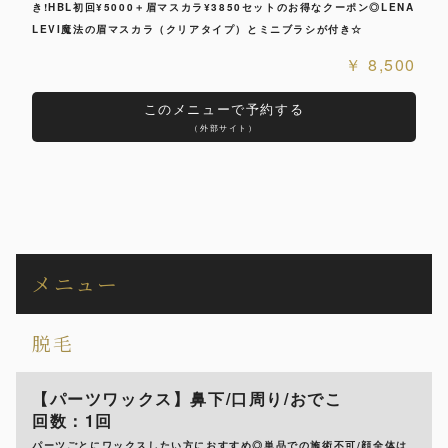
き!HBL初回¥5000＋眉マスカラ¥3850セットのお得なクーポン◎LENA
LEVI魔法の眉マスカラ（クリアタイプ）とミニブラシが付き☆
8,500
このメニューで予約する
（外部サイト）
メニュー
脱毛
【パーツワックス】鼻下/口周り/おでこ
回数：1回
パーツごとにワックスしたい方におすすめ◎単品での施術不可/顔全体は