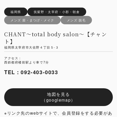
福岡県
筑紫野・太宰府・小郡・朝倉
メンズ 眉・まつげ・メイク
メンズ 脱毛
CHANT～total body salon～【チャン
ト】
福岡県太宰府市大佐野４丁目５-３
アクセス：
西鉄都府楼前駅より車で7分
TEL：092-403-0033
地図を見る
（googlemap）
※リンク先のwebサイトで、会員登録をする必要があ