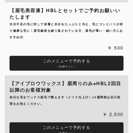
【眉毛美容液】HBLとセットでご予約お願いい
たします
水分不足の毛に対して栄養と水分をたっぷりと与え、毛にコシとハリが戻
り健康な毛に！眉毛施術を繰り返されている方、眉毛が薄い・細い方にお
すすめ◎
500
このメニューで予約する
（外部サイト）
【アイブロウワックス】眉周りのみ※HBL2回目
以降のお客様対象
余分な毛をワックス脱毛で整えます（メイク仕上げ）※2週間程は自己処
理をお控えください。
2,500
このメニューで予約する
（外部サイト）