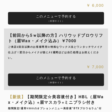
6,000
このメニューで予約する
（外部サイト）
【前回から5ｗ以降の方】ハリウッドブロウリフ
ト（眉Wax・メイク込み）￥7000
ご来店2回目以降のお客様専用☆特殊なワックス法とワンタッチでメイク
仕上げ！翌日からメイクが楽に♪2週間ほどは自己処理はお控えくださ
い。
7,000
このメニューで予約する
（外部サイト）
【新規】
【期間限定☆美容液付き】HBL（眉Wa
x・メイク込）+眉マスカラ+ミニブラシ付き
期間限定!通常¥500のオプションメニュー美容液”BTXブロウセラム”付