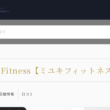
イト！
auty〜
 Fitness【ミユキフィットネ
店舗情報
口コミ