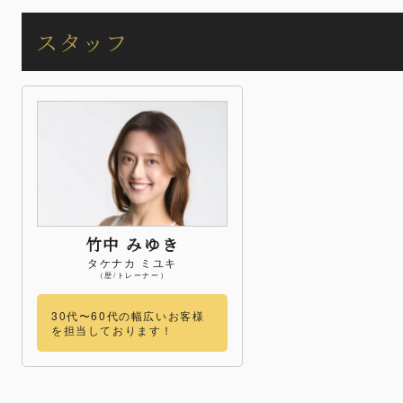
スタッフ
竹中 みゆき
タケナカ ミユキ
（歴/トレーナー）
30代〜60代の幅広いお客様
を担当しております！