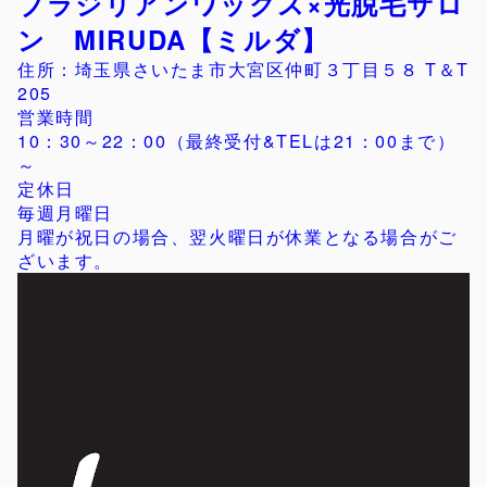
ブラジリアンワックス×光脱毛サロ
ン MIRUDA【ミルダ】
住所：埼玉県さいたま市大宮区仲町３丁目５８ T＆T
205
営業時間
10：30～22：00（最終受付&TELは21：00まで）
～
定休日
毎週月曜日
月曜が祝日の場合、翌火曜日が休業となる場合がご
ざいます。