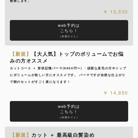
整致します。
13,530
web予約は
こちら！
（外部サイト）
【新規】
【大人気】トップのボリュームでお悩
みの方オススメ
カットコース ＋ 形状記憶パーマ(6600円〜) ・頑固な直毛の方やトップ
にボリュームが欲しい方にオススメです。 パーマですが自然な仕上がり
で朝のセットがすごく楽になります！
14,850
web予約は
こちら！
（外部サイト）
【新規】
カット ＋ 最高級白髪染め