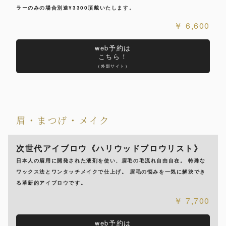
ラーのみの場合別途¥3300頂戴いたします。
6,600
web予約は
こちら！
（外部サイト）
眉・まつげ・メイク
次世代アイブロウ《ハリウッドブロウリスト》
日本人の眉用に開発された液剤を使い、眉毛の毛流れ自由自在。 特殊な
ワックス法とワンタッチメイクで仕上げ。 眉毛の悩みを一気に解決でき
る革新的アイブロウです。
7,700
web予約は