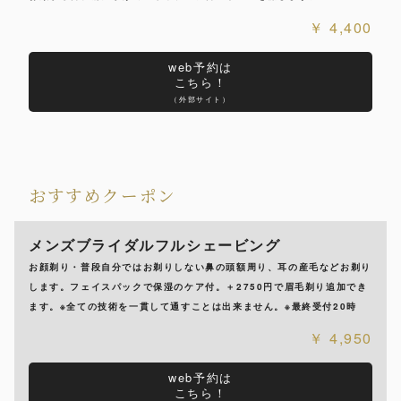
4,400
web予約は
こちら！
（外部サイト）
おすすめクーポン
メンズブライダルフルシェービング
お顔剃り・普段自分ではお剃りしない鼻の頭額周り、耳の産毛などお剃り
します。フェイスパックで保湿のケア付。＋2750円で眉毛剃り追加でき
ます。※全ての技術を一貫して通すことは出来ません。※最終受付20時
4,950
web予約は
こちら！