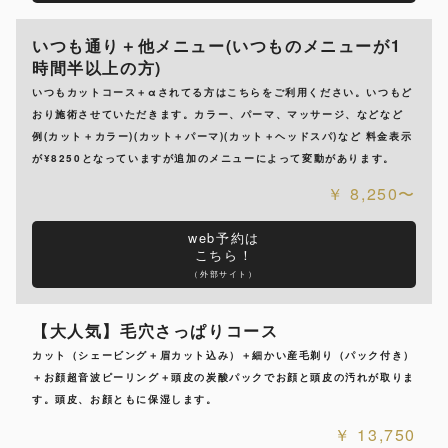
いつも通り＋他メニュー(いつものメニューが1
時間半以上の方)
いつもカットコース＋αされてる方はこちらをご利用ください。いつもど
おり施術させていただきます。カラー、パーマ、マッサージ、などなど
例(カット＋カラー)(カット＋パーマ)(カット＋ヘッドスパ)など 料金表示
が¥8250となっていますが追加のメニューによって変動があります。
8,250〜
web予約は
こちら！
（外部サイト）
【大人気】毛穴さっぱりコース
カット（シェービング＋眉カット込み）＋細かい産毛剃り（パック付き）
＋お顔超音波ピーリング＋頭皮の炭酸パックでお顔と頭皮の汚れが取りま
す。頭皮、お顔ともに保湿します。
13,750