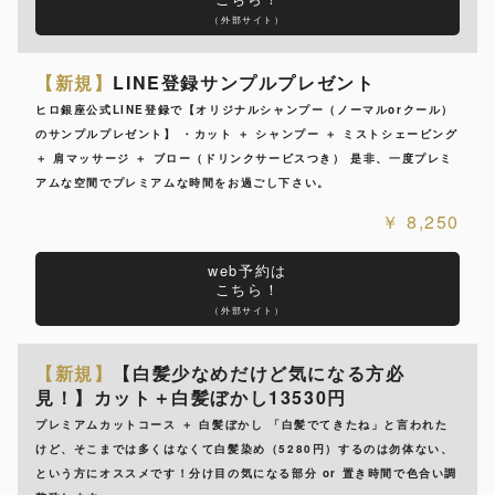
（外部サイト）
【新規】
LINE登録サンプルプレゼント
ヒロ銀座公式LINE登録で【オリジナルシャンプー（ノーマルorクール）
のサンプルプレゼント】 ・カット ＋ シャンプー ＋ ミストシェービング
＋ 肩マッサージ ＋ ブロー（ドリンクサービスつき） 是非、一度プレミ
アムな空間でプレミアムな時間をお過ごし下さい。
8,250
web予約は
こちら！
（外部サイト）
【新規】
【白髪少なめだけど気になる方必
見！】カット＋白髪ぼかし13530円
プレミアムカットコース ＋ 白髪ぼかし 「白髪でてきたね」と言われた
けど、そこまでは多くはなくて白髪染め（5280円）するのは勿体ない、
という方にオススメです！分け目の気になる部分 or 置き時間で色合い調