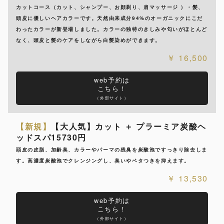
カットコース（カット、シャンプー、お顔剃り、肩マッサージ ）・髪、
頭皮に優しいヘアカラーです。天然由来成分94%のオーガニックにこだ
わったカラーが新登場しました。カラーの独特のきしみや匂いがほとんど
なく、頭皮と髪のケアをしながら白髪染めができます。
16,500
web予約は
こちら！
（外部サイト）
【新規】
【大人気】カット ＋ プラーミア炭酸ヘ
ッドスパ15730円
頭皮の皮脂、加齢臭、カラーやパーマの残臭を炭酸泡ですっきり除去しま
す。高濃度炭酸泡でクレンジングし、臭いやベタつきを抑えます。
13,530
web予約は
こちら！
（外部サイト）