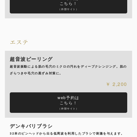
こちら！
（外部サイト）
エステ
超音波ピーリング
超音波振動による肌の毛穴のミクロの汚れをディープクレンジング。肌の
ざらつきや毛穴の黒ずみ対策に。
2,200
web予約は
こちら！
（外部サイト）
デンキバリブラシ
32本のピンヘッドから出る低周波を利用したブラシで刺激を与えます。