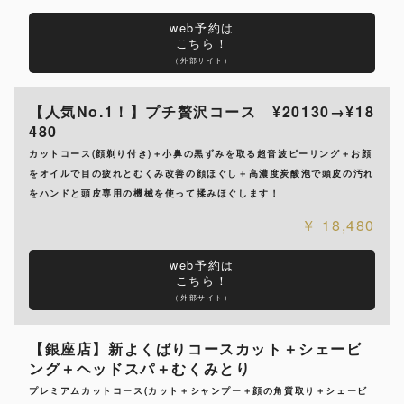
web予約は
こちら！
（外部サイト）
【人気No.1！】プチ贅沢コース ¥20130→¥18
480
カットコース(顔剃り付き)＋小鼻の黒ずみを取る超音波ピーリング＋お顔
をオイルで目の疲れとむくみ改善の顔ほぐし＋高濃度炭酸泡で頭皮の汚れ
をハンドと頭皮専用の機械を使って揉みほぐします！
18,480
web予約は
こちら！
（外部サイト）
【銀座店】新よくばりコースカット＋シェービ
ング＋ヘッドスパ＋むくみとり
プレミアムカットコース(カット＋シャンプー＋顔の角質取り＋シェービ