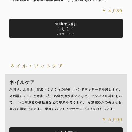
に効果があり、無添加の高級美容液により潤いのあるツヤ肌に。
4,950
web予約は
こちら！
（外部サイト）
ネイル・フットケア
ネイルケア
爪切り、爪磨き、甘皮・ささくれの除去、ハンドマッサージを施します。
公の場に立つことが多い方、名刺交換が多い方など、ビジネスの場におい
て、+αな清潔感や信頼感などの印象を与えます。 光加減や爪の長さもお
好みで調整できます。 最後にハンドマッサージでコリをほぐします。
5,500