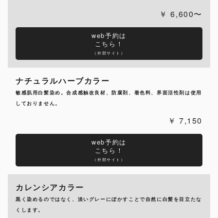
6,600〜
web予約は
こちら！
（外部サイト）
ナチュラルハーブカラー
敏感肌用白髪染め。合成感触改良材、防腐剤、着色料、界面活性剤は使用
しておりません。
7,150
web予約は
こちら！
（外部サイト）
カレンシアカラー
黒く染めるのではなく、淡いグレーにぼかすことで自然に白髪を目立たな
くします。