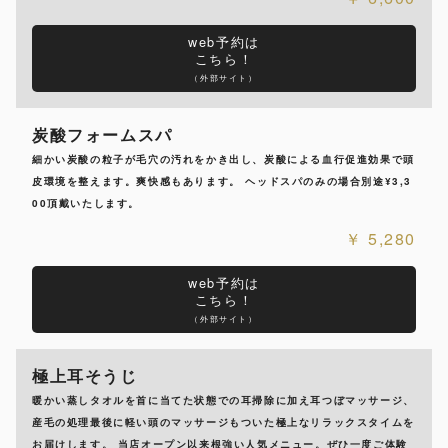
web予約は
こちら！
（外部サイト）
炭酸フォームスパ
細かい炭酸の粒子が毛穴の汚れをかき出し、炭酸による血行促進効果で頭
皮環境を整えます。爽快感もあります。 ヘッドスパのみの場合別途¥3,3
00頂戴いたします。
5,280
web予約は
こちら！
（外部サイト）
極上耳そうじ
暖かい蒸しタオルを首に当てた状態での耳掃除に加え耳つぼマッサージ、
産毛の処理最後に軽い頭のマッサージもついた極上なリラックスタイムを
お届けします。 当店オープン以来根強い人気メニュー。ぜひ一度ご体験