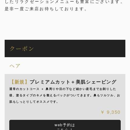
したリラクゼーションメニューも豊富にございます。
是非一度ご来店お待ちしております。
クーポン
ヘア
【新規】
プレミアムカット＋美肌シェービング
通常のカットコース ＋ 鼻周りや目の下など細かい産毛までお剃りした
後、塗るタイプのキメを整えるパックがついてきます。鼻もツルツル、お
肌もしっとりしてオススメです。
9,350
web予約は
こちら！