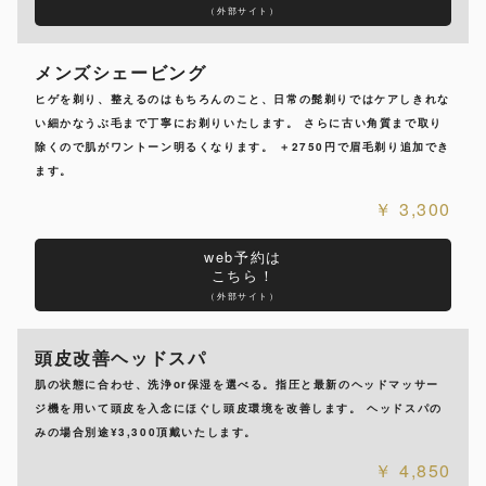
（外部サイト）
メンズシェービング
ヒゲを剃り、整えるのはもちろんのこと、日常の髭剃りではケアしきれな
い細かなうぶ毛まで丁寧にお剃りいたします。 さらに古い角質まで取り
除くので肌がワントーン明るくなります。 ＋2750円で眉毛剃り追加でき
ます。
3,300
web予約は
こちら！
（外部サイト）
頭皮改善ヘッドスパ
肌の状態に合わせ、洗浄or保湿を選べる。指圧と最新のヘッドマッサー
ジ機を用いて頭皮を入念にほぐし頭皮環境を改善します。 ヘッドスパの
みの場合別途¥3,300頂戴いたします。
4,850