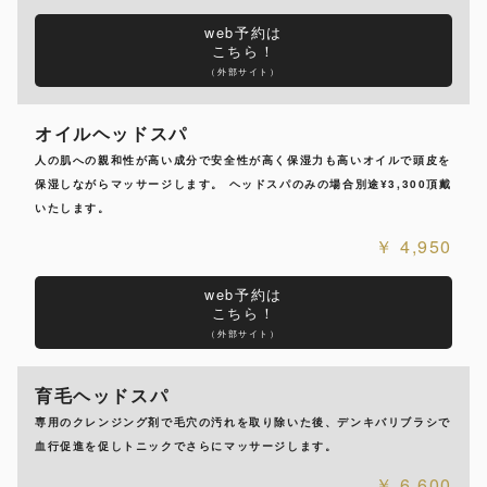
web予約は
こちら！
（外部サイト）
オイルヘッドスパ
人の肌への親和性が高い成分で安全性が高く保湿力も高いオイルで頭皮を
保湿しながらマッサージします。 ヘッドスパのみの場合別途¥3,300頂戴
いたします。
4,950
web予約は
こちら！
（外部サイト）
育毛ヘッドスパ
専用のクレンジング剤で毛穴の汚れを取り除いた後、デンキバリブラシで
血行促進を促しトニックでさらにマッサージします。
6,600