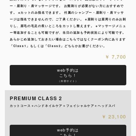
ー・眉剃り・肩マッサージです。 お髭剃りが必要がない方におすすめで
す。 ※カットのみ指名できます。 付属のシャンプー・眉剃り・肩マッサ
ージは指名できませんので、ご了承ください。 ※眉剃りは眉周りのみお剃
りし、眉毛の毛足の長いところをカットし整えます。 ※マッサージメニュ
ー等追加することも可能ですが、当日の追加も予約状況により可能です。
あらかじめ追加しておきたい場合はこちらではなくクーポン内にあります
「Class1」もしくは「Class2」どちらかお選びください。
7,700
web予約は
こちら！
（外部サイト）
PREMIUM CLASS 2
カットコース＋ハンドネイルケア＋フェイシャルケア＋ヘッドスパ
23,100
web予約は
こちら！