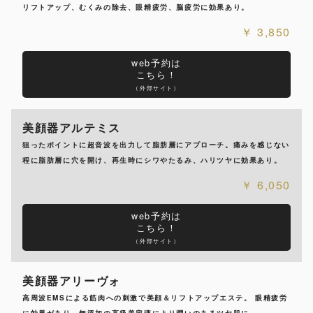
リフトアップ、むくみの除去、眼精疲労、脳疲労に効果あり。
3,850
web予約は
こちら！
（外部サイト）
美顔器アルテミス
狙ったポイントに超音波を出力して脂肪層にアプローチ。痛みを感じない
程に脂肪層に穴を開け、再生時にシワやたるみ、ハリツヤに効果あり。
6,050
web予約は
こちら！
（外部サイト）
美顔器アリーヴォ
高周波EMSによる筋肉への刺激で美顔＆リフトアップエステ。 眼精疲労