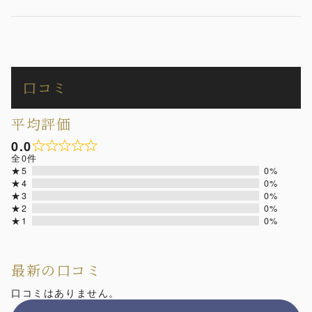
口コミ
平均評価
0.0
全0件
★5
0%
★4
0%
★3
0%
★2
0%
★1
0%
最新の口コミ
口コミはありません。