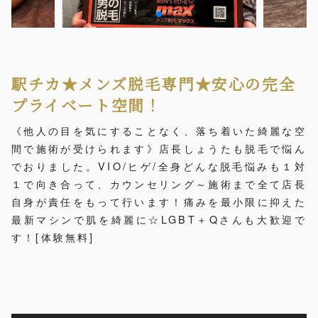
駅チカ★メンズ脱毛専門★安心の完全
プライベート空間
！
《他人の目を気にすることなく、落ち着いた綺麗な空
間で施術が受けられます》店長しょうたも脱毛で悩ん
でおりました。VIO/ヒゲ/全身どんな脱毛悩みも１対
１で向き合って、カウンセリング～施術まで全て店長
自身が責任をもって行います！痛みを最小限に抑えた
最新マシンで肌を綺麗に☆LGBT＋Qさんも大歓迎で
す！[体験無料]