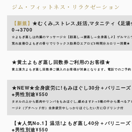
ジム・フィットネス・リラクゼーション
【新規】
★むくみ,ストレス,妊活,マタニティ《足湯
0→3700
☆よもぎ蒸しは内臓のマッサージ☆【顔蒸し→腰蒸し→全身蒸し♪】ゲルマニ
荒れ改善◎よもぎの香りでリラックス効果◎エアロビ3時間分カロリー消費★
★黄土よもぎ蒸し回数券ご利用のお客様★
黄土漢方よもぎ蒸し回数券ご購入のお客様が対象となります。電話でのご予約
★NEW★全身疲労に!もみほぐし30分＋バリニーズリン
※男性別途¥550
タオルの上から筋肉やリンパをもみほぐし,緩めます♪→3種の中から選べる
ージ♪（プチヘッド付）全身疲労やしっかりほぐしたい方に◎ドリンク付
【★人気No.1】温活!よもぎ蒸し40分＋バリニーズリン
※男性別途¥550