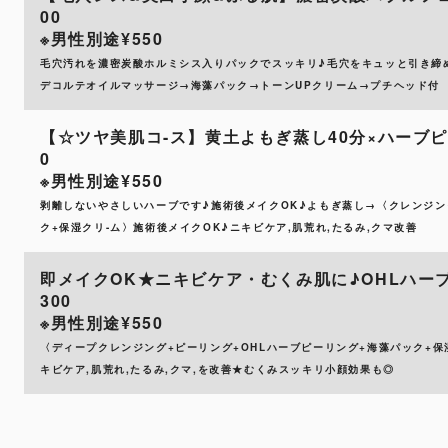
00
※男性別途¥550
毛穴汚れを濃密炭酸ホルミシス入りパックでスッキリ♪毛穴をキュッと引き締
デコルテオイルマッサージ→海藻パック→トーンUPクリーム→プチヘッド付
【☆ツヤ美肌コ-ス】黄土よもぎ蒸し40分×ハーブピーリ
0
※男性別途¥550
剥離しないやさしいハーブです♪施術後メイクOK♪よもぎ蒸し→〈クレンジング+
ク+保湿クリ-ム〉施術後メイクOK♪ニキビケア,肌荒れ,たるみ,クマ改善
即メイクOK★ニキビケア・むくみ肌に♪OHLハーブピ
300
※男性別途¥550
〈ディープクレンジング+ピーリング+OHLハーブピーリング+海藻パック+
キビケア,肌荒れ,たるみ,クマ,を改善★むくみスッキリ小顔効果も◎