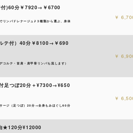
60分￥7920→￥6700
6,70
でリンパドレナージュ♪３種類から選ぶ、身体
付）40分￥8100→￥690
6,90
デコルテ・首肩・肩甲骨リンパも流します）
つぼ20分＋¥7300→¥650
6,50
ージ（足つぼ）20分→全身もみほぐし60分
20分¥12000