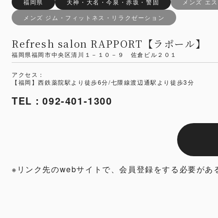
福岡県
天神・大名・今泉・赤坂・警固
メンズ エ
メンズ ジム・フィットネス・リラクゼーション
Refresh salon RAPPORT【ラポール】
福岡県福岡市中央区清川１－１０－９ 佐倉ビル２０１
アクセス：
【福岡】西鉄薬院駅より徒歩6分/七隈線渡辺通駅より徒歩3分
TEL：092-401-1300
※リンク先のwebサイトで、会員登録をする必要があ