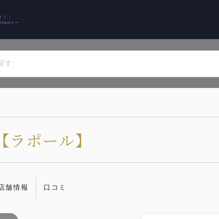
イト！
auty〜
ORT【ラポール】
店舗情報
口コミ