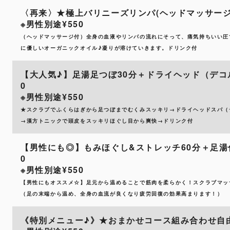
〈再来〉★極上バリニーズリンパ(ヘッドマッサージ付)
※男性別途¥550
（ヘッドマッサージ付）全身の血液やリンパの流れにそって、痛気持ちいい圧
に優しいオーガニックオイル♪凝りが溶けていきます。ドリンク付
【大人気♪】足湯足つぼ30分＋ドライヘッド（デコルテ
0
※男性別途¥550
★スクラブでふくらはぎから足つぼまでむくみスッキリ→ドライヘッドスパ（
→漢方トニックで頭皮をスッキリほぐし目から爽快→ドリンク付
【男性にも◎】もみほぐし&ストレッチ60分＋足湯付足
0
※男性別途¥550
【男性にもオススメ☆】足元から温めることで筋肉を柔らかく！スクラブマッサ
（足の末端から温め、全身の血流が良くなり疲労回復の効果高まります！）
《特別メニュー♪》★おまかせコース組み合わせ自由★1