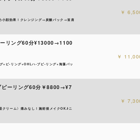
6,50
め小顔効果！クレンジング→炭酸パック→首肩
ング60分¥13000→1100
11,00
ピ-リング+OHLハ-ブピ-リング+海藻パッ
ーリング60分￥8800→¥7
7,30
保湿クリーム〉痛みなし！施術後メイクOK♪ニ