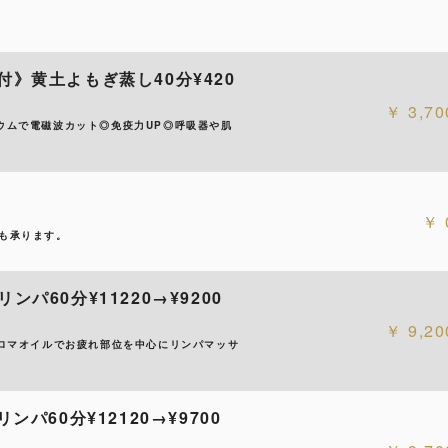
付》黄土よもぎ蒸し40分¥420
3,70
ウムで電磁波カット◎免疫力UP◎呼吸器や肌
も承ります。
パ60分¥11220→¥9200
9,20
アロマオイルでお疲れ部位を中心にリンパマッサ
パ60分¥12120→¥9700