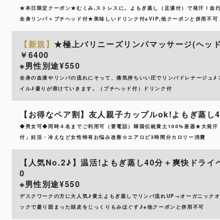
★本日限定クーポン★むくみ,ストレスに。よもぎ蒸し（足湯付）で発汗！血行
全身リンパ＋プチヘッド付★美味しいドリンク付※VIP,他クーポンと併用不可
【新規】
★極上バリニーズリンパマッサージ(ヘッドマ
￥6400
※男性別途¥550
全身の血液やリンパの流れにそって、痛気持ちいい圧でリンパドレナージュ♪
イル♪凝りが溶けていきます。（プチヘッド付）ドリンク付
【お得なペア割】友人親子カップルok!よもぎ蒸し40
◆男女可◆同時４名までご利用可（要電話）韓国伝統黄土100%座器★大発
付」妊活・冷えなど女性特有お悩み改善☆エアロビ3時間分カロリー消費
【人気No.2♪】温活!よもぎ蒸し40分＋爽快ドライヘッ
0
※男性別途¥550
デスクワークの方に大人気♪黄土よもぎ蒸しでリンパ流れUP→オーガニック
ックで凝り固まった頭皮をじっくりもみほぐす♪※他クーポンと併用不可