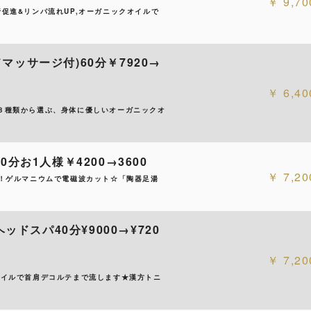
9,70
促進&リンパ流れUP,オーガニックオイルで
ッサージ付)60分￥7920→
6,40
３種類から選ぶ、身体に優しいオーガニックオ
分お1人様￥4200→3600
7,20
汗！ゲルマニウムで電磁波カット☆「陶器足湯
ドスパ40分¥9000→¥720
7,20
オイルで首肩デコルテまで流します★漢方トニ