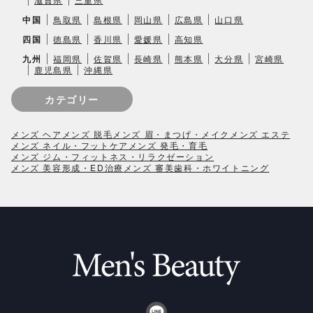
中国
鳥取県
島根県
岡山県
広島県
山口県
四国
徳島県
香川県
愛媛県
高知県
九州
福岡県
佐賀県
長崎県
熊本県
大分県
宮崎県
鹿児島県
沖縄県
カテゴリー
メンズ ヘア
メンズ 脱毛
メンズ 眉・まつげ・メイク
メンズ エステ
メンズ ネイル・フットケア
メンズ 発毛・育毛
メンズ ジム・フィットネス・リラクゼーション
メンズ 美容形成・ED治療
メンズ 審美歯科・ホワイトニング