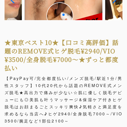
★東京ベスト10★【口コミ高評価】話
題のREMOVE式ヒゲ脱毛¥2940/VIO
¥3500/全身脱毛¥7000～★ずっと都度
払い
【PayPay可/完全都度払い/メンズ脱毛/駅近1分/男
性スタッフ】10代20代から話題のREMOVE式メン
ズ脱毛★高出力で痛みが少ない☆肌に優しく脱毛デビ
ューにも◎美肌も叶うマッサージ&保湿ケア付きヒゲ
脱毛はお顔まるごとスッキリ爽快♪気軽さと満足度を
求めるなら当店へ♪ヒゲ2940/全身脱毛7000～/VIO
3500/腕足など1部位2100～