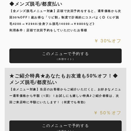
◆メンズ脱毛/都度払い
【全メンズ脱毛メニュー対象】店頭で次回予約をすると、通常価格から次
回30%OFF！超お得な「リピ割」制度で計画的にコスパよく◎《ヒゲ脱
毛4200→￥2940/全身フル脱毛14000→￥9800など》
利用条件：店頭で次回予約をしていただいたお客様
30%オフ
このメニューで予約する
（外部サイト）
★ご紹介特典★あなたもお友達も50%オフ！◆
メンズ脱毛/都度払い
【全メニュー対象】当店のお客様からご紹介いただくと、お好きなメニュ
ー通常価格から半額（1回）！お試しにも嬉しい特典♪ご紹介者様は、次
回ご来店時に半額にいたします！（何度でも有効）
50％オフ
このメニューで予約する
（外部サイト）