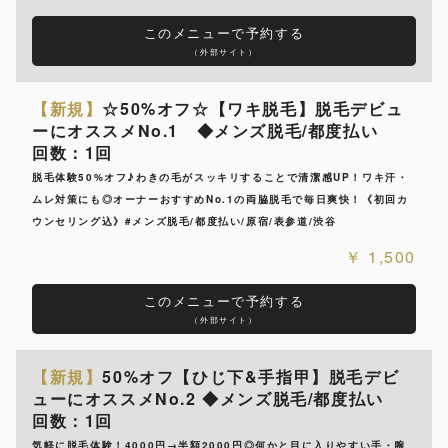
このメニューで予約する
（外部サイト）
【新規】
☆50%オフ☆【ワキ脱毛】脱毛デビュ
ーにオススメNo.1 ◆メンズ脱毛/都度払い
回数：1回
脱毛体験50%オフ♪わきの毛がスッキリすることで清潔感UP！ワキ汗・
ムレ対策にも◎オーナーおすすめNo.1の両脇脱毛で毎日爽快！《初回カ
ウンセリング込》#メンズ脱毛/都度払い/原宿/表参道/渋谷
1,500
このメニューで予約する
（外部サイト）
【新規】
50%オフ【ひじ下&手指甲】脱毛デビ
ューにオススメNo.2 ◆メンズ脱毛/都度払い
回数：1回
気軽に脱毛体験！4000円→半額2000円◎何かと目に入りやすい手・腕