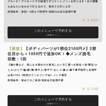
プローチ！アフターケアの保湿でデリケートゾーンを守ります！出力調整
もあなたに合わせて行えるので、初めての方にも◎
利用条件：初回～3回まで利用可/初回のみ自己処理不要
3,500
このメニューで予約する
（外部サイト）
【新規】
【ボディパーツが1部位2100円♪】2部
位目から＋1050円で追加OK！◆メンズ脱毛
回数：1回
【脇や腹など、気になる部分だけ脱毛したい方】選べる部位→首/襟足/ひ
じ上/ひじ下/脇/腹/胸/背中上/背中下/おしり/膝上/膝下◆手指甲と足指甲
は各¥700《初回カウンセリング込》メンズ脱毛
利用条件：初めてのご来店/初回自己処理不要
2,100
このメニューで予約する
（外部サイト）