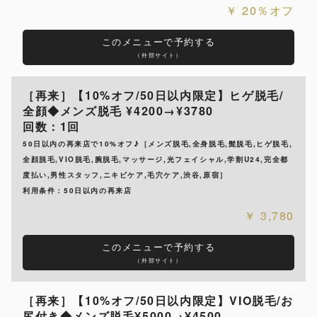
20％オフ
このメニューで予約する
（外部サイト）
［再来］【10%オフ/50日以内限定】ヒゲ脱毛/
全顔◆メンズ脱毛 ¥4200→¥3780
回数：1回
50日以内の再来店で10%オフ♪［メンズ脱毛,全身脱毛,髭脱毛,ヒゲ脱毛,
全顔脱毛,VIO脱毛,腕脱毛,マッサージ,光フェイシャル,学割U24,完全都
度払い,男性スタッフ,ニキビケア,毛穴ケア,渋谷,原宿］
利用条件：50日以内の再来店
3,780
このメニューで予約する
（外部サイト）
［再来］【10%オフ/50日以内限定】VIO脱毛/お
尻付き◆メンズ脱毛¥5000→¥4500