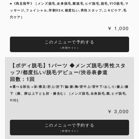
■《両足指甲》［メンズ脱毛,全身脱毛,髭脱毛,ヒゲ脱毛,脱毛,VIO脱毛,マ
ッサージ,フェイシャル,学割U24,都度払い,男性スタッフ,ニキビケア,毛
穴ケア］
1,000
このメニューで予約する
（外部サイト）
【ボディ脱毛】1パーツ ◆メンズ脱毛/男性スタ
ッフ/都度払い/脱毛デビュー/渋谷表参道
回数：1回
■選べる部位→首/襟足/肘上/肘下/脇/腹/胸/背中上/背中下/おしり/膝上/膝
下（腕、脚は上下とも肘・膝含む）［メンズ脱毛,全身脱毛,髭,ヒゲ脱毛,
VIO]
3,000
このメニューで予約する
（外部サイト）