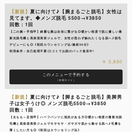
【新規】
夏に向けて♪【腕まるごと脱毛】女性は
見てます。◆メンズ脱毛 5500→¥3850
回数：1回
【二の腕～手指甲】綺麗な腕は自信に繋がる◎暖かい程度で肌に優しい最
新光脱毛機と高保湿美容ジェルで、女性が思わず触れたくなる肌へ♪脱毛
デビューにも◎《初回カウンセリング込/施術30分》
利用条件：自己処理不要/口コミでお顔のパック進呈中!
3,850
このメニューで予約する
（外部サイト）
【新規】
夏に向けて♪【脚まるごと脱毛】美脚男
子は女子うけ◎ メンズ脱毛5500→¥3850
回数：1回
【太もも～足指甲】ハーフパンツに抵抗がある方◎暖かい程度の最新光脱
毛機と高保湿美容ジェルでモサモサ・ガサガサ肌から魅せる肌へ♪毛量を
薄くしたい方も◎《初回はカウンセリング込》