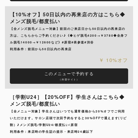
【10%オフ】50日以内の再来店の方はこちら◆
メンズ脱毛/都度払い
【全メンズ脱毛メニュー対象】前回のご来店日から50日以内の再来店の
方は、こちらからご予約ください♪《◆ヒゲ脱毛4200→￥3780◆全身フ
ル脱毛14000→￥12600など》#原宿#表参道#渋谷
利用条件：前回から50日以内の再来店
10%オフ
このメニューで予約する
（外部サイト）
［学割U24］【20%OFF】学生さんはこちら◆
メンズ脱毛/都度払い
【全メニュー対象】学生さんはいつでも通常価格から20%オフでご利用
いただけます。サロン店頭で次回予約をすると30%OFFで通えます(リピ
割）♪メンズ脱毛/学割U24/都度払い/原宿
利用条件：来店時の学生証の提示・来店時24歳以下