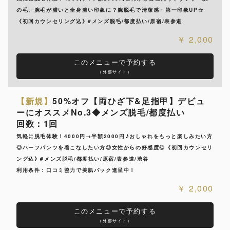
の毛。腕毛が濃いと全身濃い印象に？腕脱毛で清潔感・第一印象UP☆
《初回カウンセリング込》#メンズ脱毛/都度払い/原宿/表参道
2,000
このメニューで予約する
（外部サイト）
【新規】
50%オフ【両ひざ下&足指甲】デビュ
ーにオススメNo.3◆メンズ脱毛/都度払い
回数：1回
気軽に脱毛体験！4000円→半額2000円♪おしゃれをもっと楽しみたい方
◎ハーフパンツを着こなしたい方◎女性からの好感度◎《初回カウンセリ
ング込》#メンズ脱毛/都度払い/原宿/表参道/渋谷
利用条件：口コミ協力で美肌パック進呈中！
2,000
このメニューで予約する
（外部サイト）