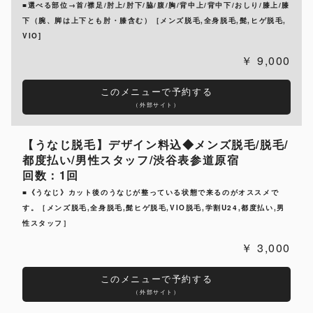
■選べる部位→首/襟足/肘上/肘下/脇/腹/胸/背中上/背中下/おしり/膝上/膝
下（腕、脚は上下とも肘・膝含む）［メンズ脱毛,全身脱毛,髭,ヒゲ脱毛,
VIO]
9,000
このメニューで予約する
（外部サイト）
【うなじ脱毛】デザイン料込◆メンズ脱毛/脱毛/
都度払い/男性スタッフ/渋谷表参道原宿
回数：1回
■《うなじ》カット後のうなじが整っている状態で来るのがオススメで
す。［メンズ脱毛,全身脱毛,髭ヒゲ脱毛,VIO脱毛,学割U24,都度払い,男
性スタッフ］
3,000
このメニューで予約する
（外部サイト）