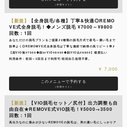
（外部サイト）
【新規】
【全身脱毛/各種】丁寧&快適◎REMO
VE式全身脱毛！◆メンズ脱毛 ¥7000～¥9800
回数：1回
あなただけの脱毛プランをご提案♪2種類の脱毛方式で産毛～濃い毛まで
効率よく◎REMOMVE式全身脱毛は丁寧な施術で納得の高リピート率♪
【顔VIO無¥7000◆顔orVIO¥8400◆顔VIO込¥9800】都度払い
利用条件：初回～3回目まで利用可/初回自己処理不要。
7,000
このメニューで予約する
（外部サイト）
【新規】
【VIO脱毛セット／尻付】出力調整も自
由自在★REMOVE式VIO脱毛！¥5000→3500
回数：1回
高出力なのに痛みが少ないREMOVEの脱毛は、男の濃い毛にしっかりア