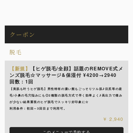
クーポン
脱毛
【新規】
【ヒゲ脱毛/全顔】話題のREMOVE式メ
ンズ脱毛☆マッサージ&保湿付 ¥4200→2940
回数：1回
【美肌も叶うヒゲ脱毛】男性特有の濃い髭もごっそりツル肌♪目尻等の産
毛/小鼻の毛穴悩みにも◎2種類の脱毛方式で早く効率よく♪高出力で痛み
が少ない結果重視のヒゲ脱毛でスッキリ好印象に☆
利用条件：初回～3回目まで利用可。
2,940
このメニューで予約する