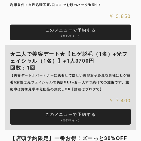
利用条件：自己処理不要/口コミでお顔のパック進呈中!
3,850
このメニューで予約する
（外部サイト）
★二人で美容デート★【ヒゲ脱毛（1名）+光フ
ェイシャル（1名）】※1人3700円
回数：1回
【美容デート】パートナーに脱毛してほしい美容女子必見◎男性はヒゲ脱
毛&女性は光フェイシャルで美肌GET※お一人ずつ続けての施術です。施
術中は施術見学や化粧品のお試しOK【詳細はブログで】
7,400
このメニューで予約する
（外部サイト）
【店頭予約限定】一番お得！ズーっと30%OFF