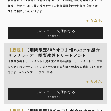
資生堂サロンで話題の透明感オイルカラーで白髪ぼかしも可能！ダメージ
低減、色艶きらめく最先端カラーをご新規様限定の特別価格【30％オ
フ】でお試しいただけます。
9,240
このメニューで予約する
（外部サイト）
【新規】
【期間限定30%オフ】憧れのツヤ感☆
サラサラヘア 髪質改善トリートメント
【髪質改善トリートメント】資生堂の最高級酸熱トリートメント「サブリ
ミック」のクーポンです。ダメージがある方ほど仕上りに感動していただ
けます。■シャンプー・ブロー込み
8,470
このメニューで予約する
（外部サイト）
【新規】
【期間限定30％オフ】似合わせカット+