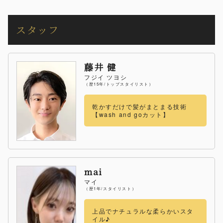
スタッフ
藤井 健
フジイ ツヨシ
（歴15年/トップスタイリスト）
乾かすだけで髪がまとまる技術
【wash and goカット】
mai
マイ
（歴1年/スタイリスト）
上品でナチュラルな柔らかいスタ
イル♪