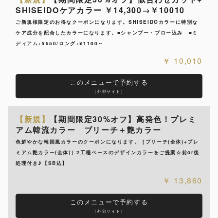
SHISEIDOケアカラー ￥14,300→￥10010
ご新規様限定のお得なクーポンになります。SHISEIDOカラーに特別な
ケア成分を配合したカラーになります。■シャンプー・ブロー込み ■ミ
ディアム+¥550/ロング+¥1100～
10,010
このメニューで予約する
（外部サイト）
【新規】
【期間限定30%オフ】高発色！プレミ
アム韓流カラー ブリーチ＋艶カラー
色鮮やかな韓国風カラーのクーポンになります。［ブリーチ(全体)+プレ
ミアム艶カラー(全体)］2工程ベースのデザインカラーをご提案☆前or後
処理付き♪【SB込】
13,860
このメニューで予約する
（外部サイト）