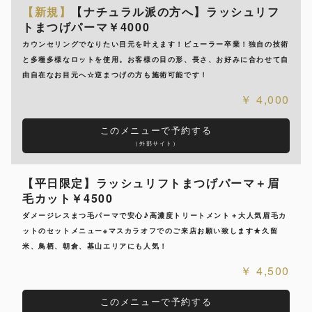
【新規】
【ナチュラル派の方へ】ラッシュリフ
トまつげパーマ￥4000
カウンセリングでなりたい目元を叶えます！ビューラー卒業！独自の技術
と多種多様なロットを使用。お客様の目の形、長さ、お好みに合わせて自
由自在なお目元へ☆逆まつげの方も施術可能です！
4,000
このメニューで予約する
（外部サイト）
【平日限定】ラッシュリフトまつげパーマ＋眉
毛カット￥4500
ダメージレスまつ毛パーマで安心♪高濃度トリートメント＋大人気眉毛カ
ットのセットメニュー※マスカラオフでのご来店お願い致します★久留
米、鳥栖、朝倉、基山エリアにも人気！
4,500
このメニューで予約する