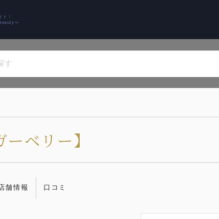
イト！
auty〜
on【ガーベリー】
店舗情報
口コミ