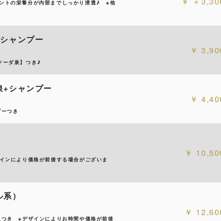
＋3,30
ントの栄養分が内部までしっかり浸透♪ ※他
+シャンプー
3,90
ソーダ泉】つき♪
泉+シャンプー
4,40
プーつき
10,50
ザインにより価格が前後する場合がございま
ル系）
12,60
泉つき ※デザインによりお時間や価格が前後