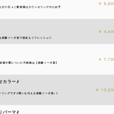
8,80
上がり◎ ※ご新規様はカウンセリングのため予
4,40
は炭酸ソーダ泉で頭皮もリフレッシュ◇
7,70
皮脂や髪についた不純物は【炭酸ソーダ泉】
せカラー♪
13,20
ーリングです♪潤いを与える炭酸ソーダ泉+ト
りパーマ♪