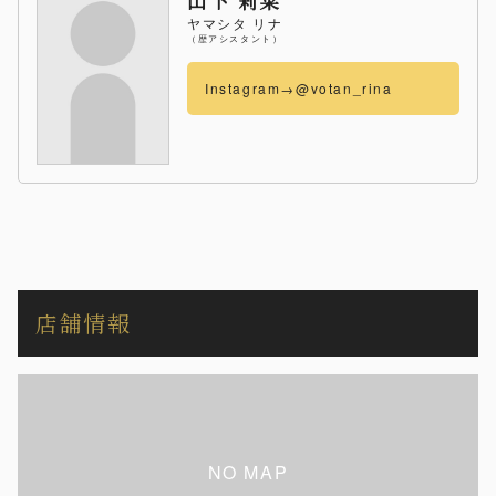
山下 莉菜
ヤマシタ リナ
（歴アシスタント）
Instagram→@votan_rina
店舗情報