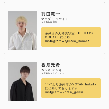
前田竜一
マエダ リュウイチ
（歴5年/副店長）
系列店の天神美容室 THE HACK
CREATE に出勤
Instagram→@licca_maada
香月元希
カツキ ゲンキ
（歴4年/スタイリスト）
11/7より系列店のVOTAN hakata
に出勤しております☆
instgram→votan_genki