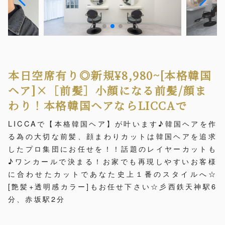
本日空席有り◎新規¥8,980~[本格韓国
ヘア]×［前髪］小顔になる前髪/顔ま
わり！本格韓国ヘアならLICCAで
LICCAで【本格韓国ヘア】が叶います♪韓国ヘアを作
る為の大切な前髪、顔まわりカットは韓国ヘアを追求
したプロ集団にお任せを！！話題のレイヤーカットも
♪ワンカールで決まる！お家でも再現しやすいお客様
に合わせたカットであなた史上１番のスタイルへ☆
[艶髪+透明感カラー]もお任せ下さい☆彡西鉄天神駅6
分、赤坂駅2分