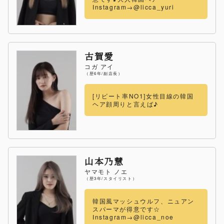
Instagram→@licca_yuri
古賀愛
コガ アイ
（歴6年/副店長）
[リピート率NO1]女性目線の韓国
ヘア顔周りと言えば♪
山本乃慧
ヤマモト ノエ
（歴3年/スタイリスト）
韓国風マッシュウルフ、ニュアン
スパーマが得意です☆
Instagram→@licca_noe