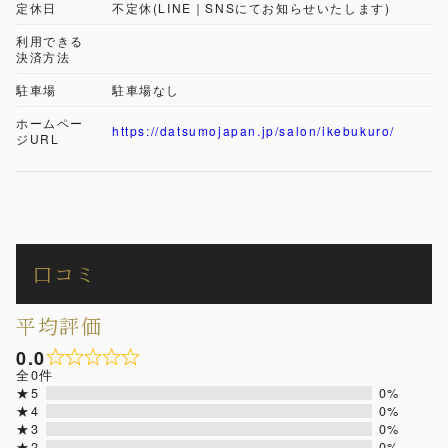
定休日
不定休(LINE｜SNSにてお知らせいたします)
利用できる
決済方法
駐車場
駐車場なし
ホームペー
https://datsumojapan.jp/salon/ikebukuro/
ジURL
口コミ
平均評価
0.0
全0件
★5
0%
★4
0%
★3
0%
★2
0%