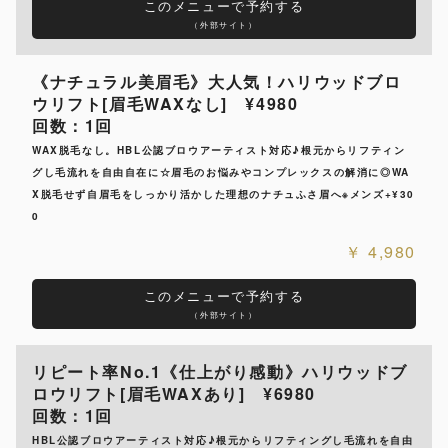
このメニューで予約する
（外部サイト）
《ナチュラル美眉毛》大人気！ハリウッドブロ
ウリフト[眉毛WAXなし] ¥4980
回数：1回
WAX脱毛なし。HBL公認ブロウアーティスト対応♪根元からリフティン
グし毛流れを自由自在に☆眉毛のお悩みやコンプレックスの解消に◎WA
X脱毛せず自眉毛をしっかり活かした理想のナチュふさ眉へ※メンズ+¥30
0
4,980
このメニューで予約する
（外部サイト）
リピート率No.1《仕上がり感動》ハリウッドブ
ロウリフト[眉毛WAXあり] ¥6980
回数：1回
HBL公認ブロウアーティスト対応♪根元からリフティングし毛流れを自由