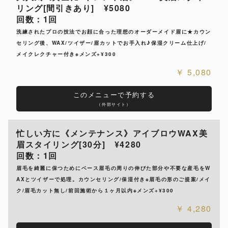
リング[間引きあり] ¥5080
回数：1回
洗練されたプロの技法でお顔に合った理想のオーダーメイド眉に★カウン
セリング後、WAX/ツイザー/眉カットでお手入れ♪保湿クリーム仕上げ/
メイクレクチャー付き※メンズ+¥300
5,080
このメニューで予約する
（外部サイト）
忙しい方に《メンテナンス》アイブロウWAX美
眉スタイリング[30分] ¥4280
回数：1回
眉毛を綺麗に保つためにベース眉毛の周りの伸びた部分や不要な産毛をW
AXとツイザーで処理。カウンセリング/保湿付き※眉毛の形のご提案/メイ
ク/眉毛カット無し/前回施術から１ヶ月以内※メンズ+¥300
4,280