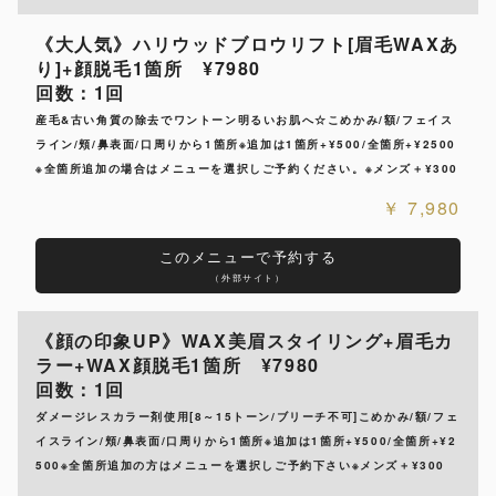
《大人気》ハリウッドブロウリフト[眉毛WAXあ
り]+顔脱毛1箇所 ¥7980
回数：1回
産毛&古い角質の除去でワントーン明るいお肌へ☆こめかみ/額/フェイス
ライン/頬/鼻表面/口周りから1箇所※追加は1箇所+¥500/全箇所+¥2500
※全箇所追加の場合はメニューを選択しご予約ください。※メンズ＋¥300
7,980
このメニューで予約する
（外部サイト）
《顔の印象UP》WAX美眉スタイリング+眉毛カ
ラー+WAX顔脱毛1箇所 ¥7980
回数：1回
ダメージレスカラー剤使用[8～15トーン/ブリーチ不可]こめかみ/額/フェ
イスライン/頬/鼻表面/口周りから1箇所※追加は1箇所+¥500/全箇所+¥2
500※全箇所追加の方はメニューを選択しご予約下さい※メンズ＋¥300