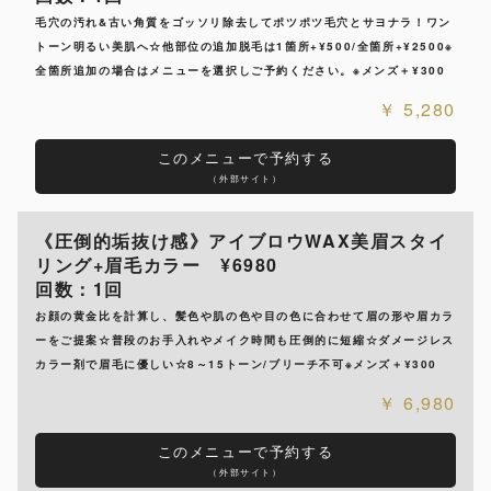
毛穴の汚れ&古い角質をゴッソリ除去してポツポツ毛穴とサヨナラ！ワン
トーン明るい美肌へ☆他部位の追加脱毛は1箇所+¥500/全箇所+¥2500※
全箇所追加の場合はメニューを選択しご予約ください。※メンズ＋¥300
5,280
このメニューで予約する
（外部サイト）
《圧倒的垢抜け感》アイブロウWAX美眉スタイ
リング+眉毛カラー ¥6980
回数：1回
お顔の黄金比を計算し、髪色や肌の色や目の色に合わせて眉の形や眉カラ
ーをご提案☆普段のお手入れやメイク時間も圧倒的に短縮☆ダメージレス
カラー剤で眉毛に優しい☆8～15トーン/ブリーチ不可※メンズ＋¥300
6,980
このメニューで予約する
（外部サイト）