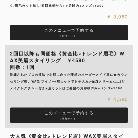
ク/眉毛カット無し/前回施術から1ヶ月以内※メンズ+¥300
3,980
このメニューで予約する
（外部サイト）
2回目以降も同価格《黄金比×トレンド眉毛》W
AX美眉スタイリング ￥4580
回数：1回
洗練されたプロの技法でお顔に合った理想のオーダーメイド眉に★カウン
セリング後、WAX/ツイザー/眉カットでお手入れ♪保湿クリーム仕上げ/
メイクレクチャー付き※眉カットはご要望のお客様のみ※メンズ+¥300
4,580
このメニューで予約する
（外部サイト）
大人気《黄金比×トレンド眉》WAX美眉スタイ