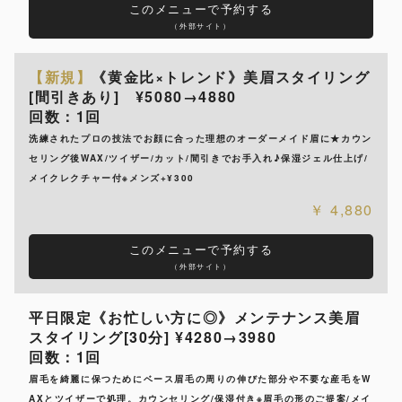
このメニューで予約する
（外部サイト）
【新規】
《黄金比×トレンド》美眉スタイリング
[間引きあり] ¥5080→4880
回数：1回
洗練されたプロの技法でお顔に合った理想のオーダーメイド眉に★カウン
セリング後WAX/ツイザー/カット/間引きでお手入れ♪保湿ジェル仕上げ/
メイクレクチャー付※メンズ+¥300
4,880
このメニューで予約する
（外部サイト）
平日限定《お忙しい方に◎》メンテナンス美眉
スタイリング[30分] ¥4280→3980
回数：1回
眉毛を綺麗に保つためにベース眉毛の周りの伸びた部分や不要な産毛をW
AXとツイザーで処理。カウンセリング/保湿付き※眉毛の形のご提案/メイ