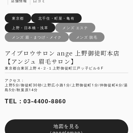
店舗情報
口コミ
東京都
北千住・町屋・亀有
上野・日本橋・浅草
メンズ エステ
メンズ 眉・まつげ・メイク
メンズ 脱毛
アイブロウサロン ange 上野御徒町本店
【アンジュ 眉毛サロン】
東京都台東区上野４-２-１上野御徒町江戸ッ子ビル６F
アクセス：
上野5分/御徒町30秒/上野広小路1分/上野御徒町1分/仲御徒町4分/湯
島5分/秋葉原14分
TEL：03-4400-8860
地図を見る
（googlemap）