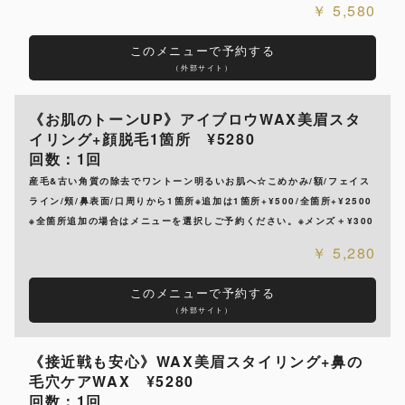
5,580
このメニューで予約する
（外部サイト）
《お肌のトーンUP》アイブロウWAX美眉スタ
イリング+顔脱毛1箇所 ¥5280
回数：1回
産毛&古い角質の除去でワントーン明るいお肌へ☆こめかみ/額/フェイス
ライン/頬/鼻表面/口周りから1箇所※追加は1箇所+¥500/全箇所+¥2500
※全箇所追加の場合はメニューを選択しご予約ください。※メンズ＋¥300
5,280
このメニューで予約する
（外部サイト）
《接近戦も安心》WAX美眉スタイリング+鼻の
毛穴ケアWAX ¥5280
回数：1回