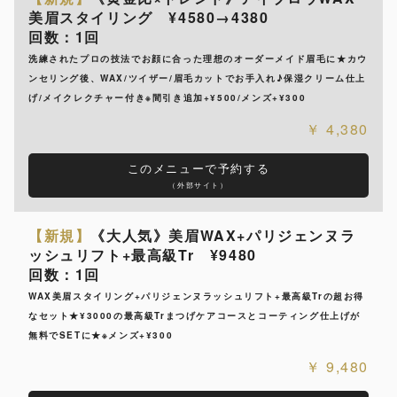
美眉スタイリング ¥4580→4380
回数：1回
洗練されたプロの技法でお顔に合った理想のオーダーメイド眉毛に★カウ
ンセリング後、WAX/ツイザー/眉毛カットでお手入れ♪保湿クリーム仕上
げ/メイクレクチャー付き※間引き追加+¥500/メンズ+¥300
4,380
このメニューで予約する
（外部サイト）
【新規】
《大人気》美眉WAX+パリジェンヌラ
ッシュリフト+最高級Tr ¥9480
回数：1回
WAX美眉スタイリング+パリジェンヌラッシュリフト+最高級Trの超お得
なセット★¥3000の最高級Trまつげケアコースとコーティング仕上げが
無料でSETに★※メンズ+¥300
9,480