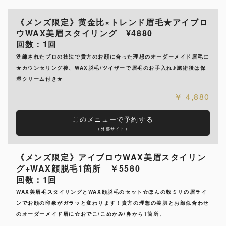
《メンズ限定》黄金比×トレンド眉毛★アイブロ
ウWAX美眉スタイリング ¥4880
回数：1回
洗練されたプロの技法で貴方のお顔に合った理想のオーダーメイド眉毛に
★カウンセリング後、WAX脱毛/ツイザーで眉毛のお手入れ♪施術後は保
湿クリーム付き★
4,880
このメニューで予約する
（外部サイト）
《メンズ限定》アイブロウWAX美眉スタイリン
グ+WAX顔脱毛1箇所 ￥5580
回数：1回
WAX美眉毛スタイリングとWAX顔脱毛のセット☆ほんの数ミリの眉ライ
ンでお顔の印象がガラッと変わります！貴方の理想の美肌とお顔似合わせ
のオーダーメイド眉に☆おでこ/こめかみ/鼻から1箇所。