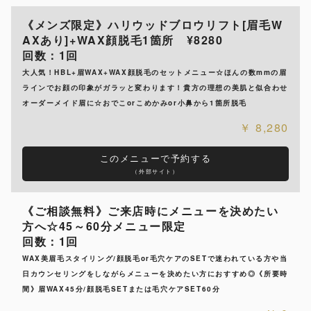
《メンズ限定》ハリウッドブロウリフト[眉毛W
AXあり]+WAX顔脱毛1箇所 ¥8280
回数：1回
大人気！HBL+眉WAX+WAX顔脱毛のセットメニュー☆ほんの数mmの眉
ラインでお顔の印象がガラッと変わります！貴方の理想の美肌と似合わせ
オーダーメイド眉に☆おでこorこめかみor小鼻から1箇所脱毛
8,280
このメニューで予約する
（外部サイト）
《ご相談無料》ご来店時にメニューを決めたい
方へ☆45～60分メニュー限定
回数：1回
WAX美眉毛スタイリング/顔脱毛or毛穴ケアのSETで迷われている方や当
日カウンセリングをしながらメニューを決めたい方におすすめ◎《所要時
間》眉WAX45分/顔脱毛SETまたは毛穴ケアSET60分