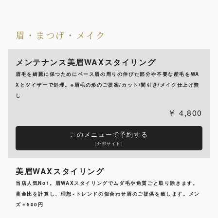
眉・まつげ・メイク
メンテナンス美眉WAXスタイリング
眉毛を綺麗に保つためにベース眉の周りの伸びた部分や不要な産毛をWA
Xとツイザーで処理。※眉毛の形のご提案/カット/間引き/メイク仕上げ無
し
4,800
このメニューで予約する
（外部サイト）
美眉WAXスタイリング
当店人気No1。眉WAXスタイリングでムダ毛や角質ごと取り除きます。
黄金比を計算し、理想×トレンドの似合わせ眉のご提供を致します。メン
ズ＋500円