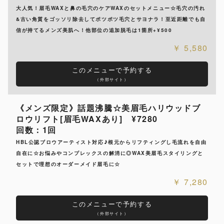
大人気！眉毛WAXと鼻の毛穴のケアWAXのセットメニュー☆毛穴の汚れ
&古い角質をゴッソリ除去してポツポツ毛穴とサヨナラ！至近距離でも自
信が持てるメンズ美肌へ！他部位の追加脱毛は1箇所+¥500
5,580
このメニューで予約する
（外部サイト）
《メンズ限定》話題沸騰☆美眉毛ハリウッドブ
ロウリフト[眉毛WAXあり] ¥7280
回数：1回
HBL公認ブロウアーティスト対応♪根元からリフティングし毛流れを自由
自在に☆お悩みやコンプレックスの解消に◎WAX美眉毛スタイリングと
セットで理想のオーダーメイド眉毛に☆
7,280
このメニューで予約する
（外部サイト）