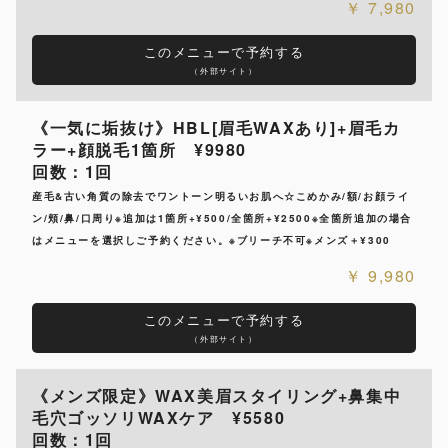
7,980
このメニューで予約する
（外部サイト）
《一気に垢抜け》HBL[眉毛WAXあり]+眉毛カ
ラー+顔脱毛1箇所 ¥9980
回数：1回
産毛&古い角質の除去でワントーン明るいお肌へ☆こめかみ/額/お顔ライ
ン/頬/鼻/口周り※追加は1箇所+¥500/全箇所+¥2500※全箇所追加の場合
はメニューを選択しご予約ください。※ブリーチ不可※メンズ＋¥300
9,980
このメニューで予約する
（外部サイト）
《メンズ限定》WAX美眉スタイリング+鼻集中
毛穴ゴッソリWAXケア ¥5580
回数：1回