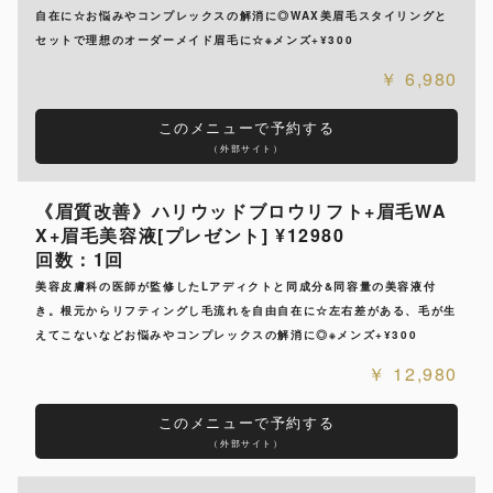
自在に☆お悩みやコンプレックスの解消に◎WAX美眉毛スタイリングと
セットで理想のオーダーメイド眉毛に☆※メンズ+¥300
6,980
このメニューで予約する
（外部サイト）
《眉質改善》ハリウッドブロウリフト+眉毛WA
X+眉毛美容液[プレゼント] ¥12980
回数：1回
美容皮膚科の医師が監修したLアディクトと同成分&同容量の美容液付
き。根元からリフティングし毛流れを自由自在に☆左右差がある、毛が生
えてこないなどお悩みやコンプレックスの解消に◎※メンズ+¥300
12,980
このメニューで予約する
（外部サイト）