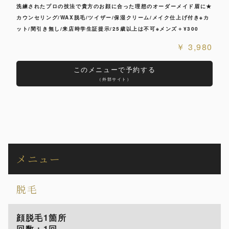
洗練されたプロの技法で貴方のお顔に合った理想のオーダーメイド眉に★
カウンセリング/WAX脱毛/ツイザー/保湿クリーム/メイク仕上げ付き※カ
ット/間引き無し/来店時学生証提示/25歳以上は不可※メンズ＋¥300
3,980
このメニューで予約する
（外部サイト）
メニュー
脱毛
顔脱毛1箇所
回数：1回