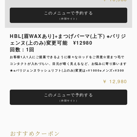
このメニューで予約する
（外部サイト）
HBL[眉WAXあり]+まつげパーマ(上下) ※パリジ
ェンヌ(上のみ)変更可能 ¥12980
回数：1回
お客様1人1人にご提案できるように様々なロッドをご用意☆逆まつ毛で
コンタクトが入れづらい、目元が暗く見えるなど、お悩みに寄り添います
★※パリジェンヌラッシュリフト(上のみ)変更は+¥1000※メンズ+¥300
12,980
このメニューで予約する
（外部サイト）
おすすめクーポン