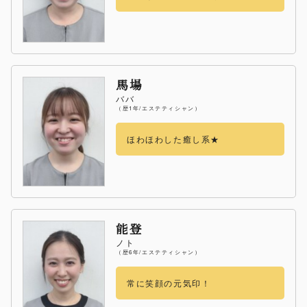
馬場
ババ
（歴1年/エステティシャン）
ほわほわした癒し系★
能登
ノト
（歴6年/エステティシャン）
常に笑顔の元気印！