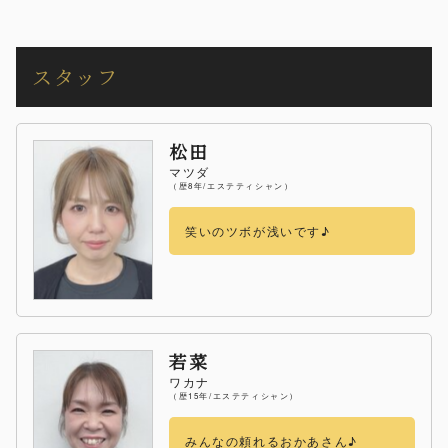
スタッフ
松田
マツダ
（歴8年/エステティシャン）
笑いのツボが浅いです♪
若菜
ワカナ
（歴15年/エステティシャン）
みんなの頼れるおかあさん♪