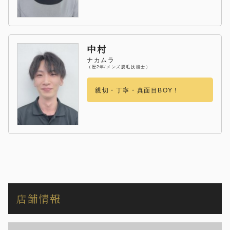
中村
ナカムラ
（歴2年/メンズ脱毛技能士）
親切・丁寧・真面目BOY！
店舗情報