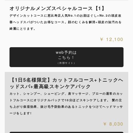
オリジナルメンズスペシャルコース【1】
デザインカットコースに恵比寿店人気No.1のお顔ほぐし+No.2の頭皮改
善ヘッドスパがついたお得なコース。顔のむくみを解消+頭皮の油汚れを
綺麗にとります。
12,100
web予約は
こちら！
（外部サイト）
【1日5名様限定】カットフルコース+トニックヘ
ッドスパ+最高級スキンケアパック
カット、シャンプー、シェービング、肩マッサージ、ブローの通常のカッ
トフルコースにオリジナルパックで10分ほどスキンケアします。 髪の立
ち上がり保湿効果、抜け毛予防効果のあるトニックをつけてヘッドマッサ
ージをします!
8,030