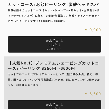
カットコース+お顔ピーリング+炭酸ヘッドスパ
店長牧指名のカットコース【カット+シャンプー+眉カット+お顔剃り+肩
マッサージ+ブロー】に加え、お顔の角質取り、炭酸ヘッドスパがセット
になったクーポンです！11000円→9900円。
9,900
web予約は
こちら！
（外部サイト）
【人気No.1】プレミアムシェービングカットコ
ース+ピーリング 8250円→6600円
カットフルコースにプレミアムシェービング（額の際や鼻先、首元、襟
足、隅々まで）+メンズ専用高濃度パック後、顔のピーリングで顔がツル
ツル、顔全体がスッキリ！
6,600
web予約は
こちら！