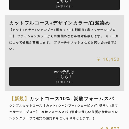
こちら！
（外部サイト）
カットフルコース+デザインカラー/白髪染め
【カット+カラー+シャンプー+眉カット+お顔剃り+肩マッサージ+ブロ
ー】 ファッションカラーから白髪染めなど各種対応致します。 カラー剤
によって値段が前後します。 ブリーチやメッシュなどお問い合わせ下さ
い。
10,450
web予約は
こちら！
（外部サイト）
【新規】
カットコース10%+炭酸フォームスパ
シンプルカットコース【カット+シャンプー+シェービング+襟そり+肩マ
ッサージ＋ブロー】+炭酸フォームスパ（頭皮に優しい良質な炭酸のクレ
ンジングソープで毛穴の油汚れをごっそり落とします。）
8,800