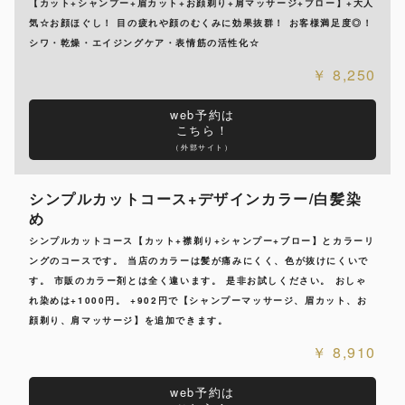
【カット+シャンプー+眉カット+お顔剃り+肩マッサージ+ブロー】+大人
気☆お顔ほぐし！ 目の疲れや顔のむくみに効果抜群！ お客様満足度◎！
シワ・乾燥・エイジングケア・表情筋の活性化☆
8,250
web予約は
こちら！
（外部サイト）
シンプルカットコース+デザインカラー/白髪染
め
シンプルカットコース【カット+襟剃り+シャンプー+ブロー】とカラーリ
ングのコースです。 当店のカラーは髪が痛みにくく、色が抜けにくいで
す。 市販のカラー剤とは全く違います。 是非お試しください。 おしゃ
れ染めは+1000円。 +902円で【シャンプーマッサージ、眉カット、お
顔剃り、肩マッサージ】を追加できます。
8,910
web予約は