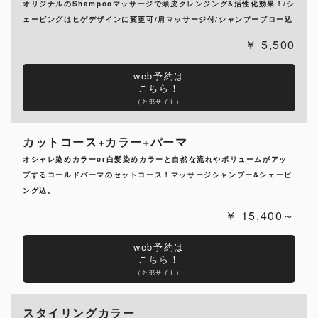
オリジナルのShampooマッサージで頭皮クレンジング&活性化効果！/シ
ェービングはヒゲデザインに変更可/肩マッサージ付/シャンプーブロー込
5,500
web予約は
こちら！
（外部サイト）
カットコース+カラー+パーマ
オシャレ染めカラーor白髪染めカラーと自然な流れやボリュームがアッ
プするコールドパーマのセットコース！マッサージシャンプー&シェービ
ング込。
15,400～
web予約は
こちら！
（外部サイト）
スタイリングカラー