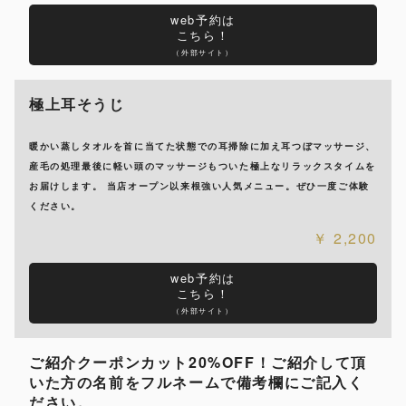
web予約は
こちら！
（外部サイト）
極上耳そうじ
暖かい蒸しタオルを首に当てた状態での耳掃除に加え耳つぼマッサージ、
産毛の処理最後に軽い頭のマッサージもついた極上なリラックスタイムを
お届けします。 当店オープン以来根強い人気メニュー。ぜひ一度ご体験
ください。
2,200
web予約は
こちら！
（外部サイト）
ご紹介クーポンカット20%OFF！ご紹介して頂
いた方の名前をフルネームで備考欄にご記入く
ださい。