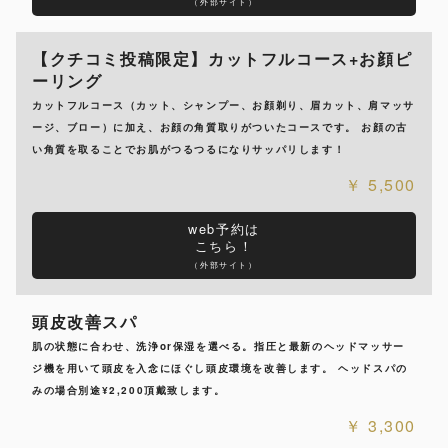
（外部サイト）
【クチコミ投稿限定】カットフルコース+お顔ピ
ーリング
カットフルコース（カット、シャンプー、お顔剃り、眉カット、肩マッサ
ージ、ブロー）に加え、お顔の角質取りがついたコースです。 お顔の古
い角質を取ることでお肌がつるつるになりサッパリします！
5,500
web予約は
こちら！
（外部サイト）
頭皮改善スパ
肌の状態に合わせ、洗浄or保湿を選べる。指圧と最新のヘッドマッサー
ジ機を用いて頭皮を入念にほぐし頭皮環境を改善します。 ヘッドスパの
みの場合別途¥2,200頂戴致します。
3,300