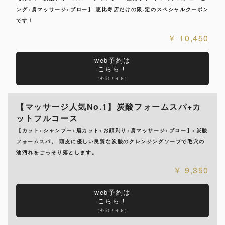
ング+肩マッサージ+ブロー】 恵比寿店だけの限.定のスペシャルクーポン
です！
10,450
web予約は
こちら！
（外部サイト）
【マッサージ人気No.1】炭酸フォームスパ+カ
ットフルコース
【カット+シャンプー+眉カット+お顔剃り+肩マッサージ+ブロー】+炭酸
フォームスパ。 頭皮に優しい良質な炭酸のクレンジングソープで毛穴の
油汚れをごっそり落とします。
9,350
web予約は
こちら！
（外部サイト）