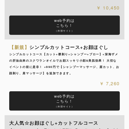
10,450
web予約は
こちら！
（外部サイト）
【新規】
シンプルカットコース+お顔ほぐし
シンプルカットコース【カット+襟剃り+シャンプー+ブロー】+深海ザメ
の肝油由来のスクワランオイルでお顔スッキリ小顔&美肌効果！ 大切な
イベントの前に是非！ +990円で【シャンプーマッサージ、眉カット、お
顔剃り、肩マッサージ】を追加できます。
7,260
web予約は
こちら！
（外部サイト）
大人気☆お顔ほぐし+カットフルコース