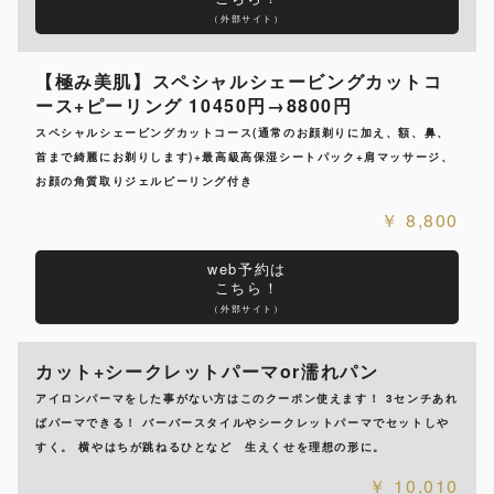
（外部サイト）
【極み美肌】スペシャルシェービングカットコ
ース+ピーリング 10450円→8800円
スペシャルシェービングカットコース(通常のお顔剃りに加え、額、鼻、
首まで綺麗にお剃りします)+最高級高保湿シートパック+肩マッサージ、
お顔の角質取りジェルピーリング付き
8,800
web予約は
こちら！
（外部サイト）
カット+シークレットパーマor濡れパン
アイロンパーマをした事がない方はこのクーポン使えます！ 3センチあれ
ばパーマできる！ バーバースタイルやシークレットパーマでセットしや
すく。 横やはちが跳ねるひとなど 生えくせを理想の形に。
10,010