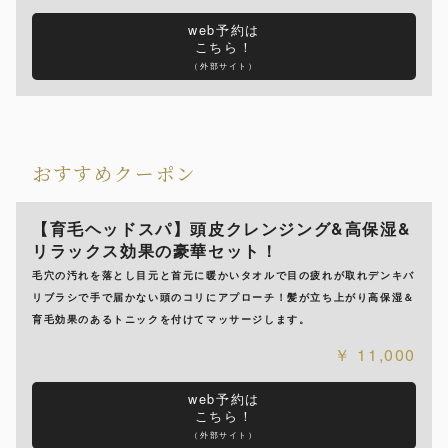
web予約は
こちら！
（外部サイト）
おすすめクーポン
【育毛ヘッドスパ】頭皮クレンジング&高保湿&
リラックス効果の豪華セット！
毛穴の汚れを落とし目元と首元に暖かいタオルで目の疲れが取れデンキバ
リブラシで手で届かない頭のコリにアプローチ！髪が立ち上がり高保湿＆
育毛効果のあるトニックを付けてマッサージします。
11,000
web予約は
こちら！
（外部サイト）