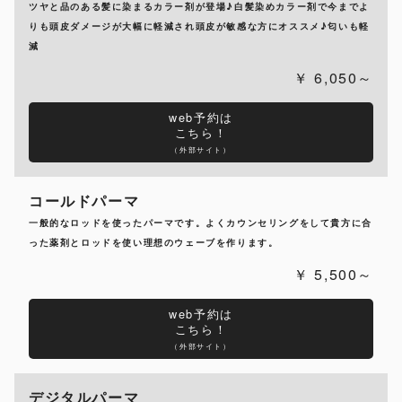
ツヤと品のある髪に染まるカラー剤が登場♪白髪染めカラー剤で今までよ
りも頭皮ダメージが大幅に軽減され頭皮が敏感な方にオススメ♪匂いも軽
減
6,050～
web予約は
こちら！
（外部サイト）
コールドパーマ
一般的なロッドを使ったパーマです。よくカウンセリングをして貴方に合
った薬剤とロッドを使い理想のウェーブを作ります。
5,500～
web予約は
こちら！
（外部サイト）
デジタルパーマ