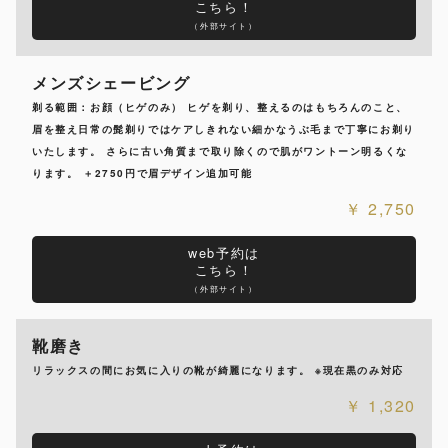
こちら！
（外部サイト）
メンズシェービング
剃る範囲：お顔（ヒゲのみ） ヒゲを剃り、整えるのはもちろんのこと、
眉を整え日常の髭剃りではケアしきれない細かなうぶ毛まで丁寧にお剃り
いたします。 さらに古い角質まで取り除くので肌がワントーン明るくな
ります。 ＋2750円で眉デザイン追加可能
2,750
web予約は
こちら！
（外部サイト）
靴磨き
リラックスの間にお気に入りの靴が綺麗になります。 ※現在黒のみ対応
1,320