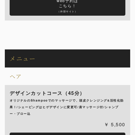
web予約は
こちら！
（外部サイト）
メニュー
ヘア
デザインカットコース（45分）
オリジナルのShampooでのマッサージで、頭皮クレンジング&活性化効
果！/シェービングはヒゲデザインに変更可/肩マッサージ付/シャンプ
ー・ブロー込
5,500