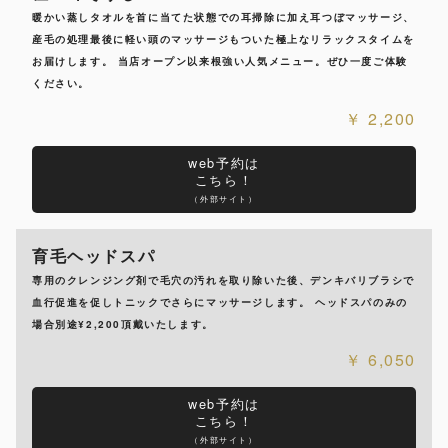
暖かい蒸しタオルを首に当てた状態での耳掃除に加え耳つぼマッサージ、
産毛の処理最後に軽い頭のマッサージもついた極上なリラックスタイムを
お届けします。 当店オープン以来根強い人気メニュー。ぜひ一度ご体験
ください。
2,200
web予約は
こちら！
（外部サイト）
育毛ヘッドスパ
専用のクレンジング剤で毛穴の汚れを取り除いた後、デンキバリブラシで
血行促進を促しトニックでさらにマッサージします。 ヘッドスパのみの
場合別途¥2,200頂戴いたします。
6,050
web予約は
こちら！
（外部サイト）