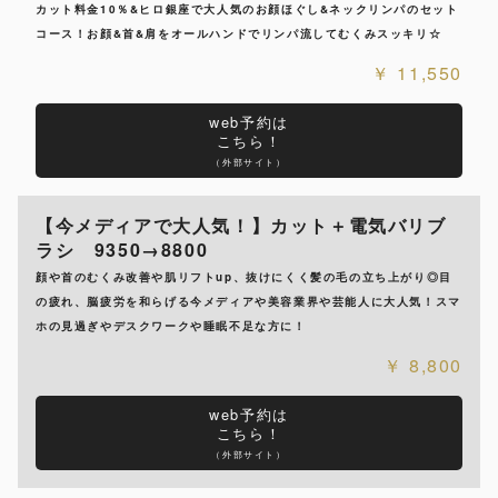
カット料金10％&ヒロ銀座で大人気のお顔ほぐし&ネックリンパのセット
コース！お顔&首&肩をオールハンドでリンパ流してむくみスッキリ☆
11,550
web予約は
こちら！
（外部サイト）
【今メディアで大人気！】カット＋電気バリブ
ラシ 9350→8800
顔や首のむくみ改善や肌リフトup、抜けにくく髪の毛の立ち上がり◎目
の疲れ、脳疲労を和らげる今メディアや美容業界や芸能人に大人気！スマ
ホの見過ぎやデスクワークや睡眠不足な方に！
8,800
web予約は
こちら！
（外部サイト）