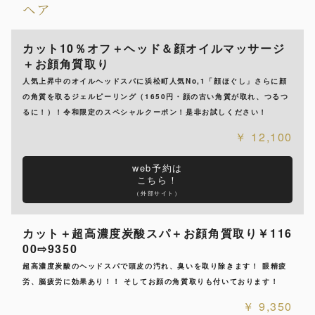
ヘア
カット10％オフ＋ヘッド＆顔オイルマッサージ
＋お顔角質取り
人気上昇中のオイルヘッドスパに浜松町人気No,1「顔ほぐし」さらに顔
の角質を取るジェルピーリング（1650円・顔の古い角質が取れ、つるつ
るに！）！令和限定のスペシャルクーポン！是非お試しください！
12,100
web予約は
こちら！
（外部サイト）
カット＋超高濃度炭酸スパ＋お顔角質取り￥116
00⇨9350
超高濃度炭酸のヘッドスパで頭皮の汚れ、臭いを取り除きます！ 眼精疲
労、脳疲労に効果あり！！ そしてお顔の角質取りも付いております！
9,350