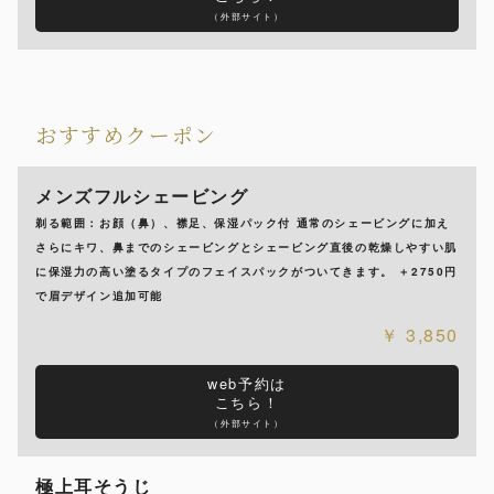
（外部サイト）
おすすめクーポン
メンズフルシェービング
剃る範囲：お顔（鼻）、襟足、保湿パック付 通常のシェービングに加え
さらにキワ、鼻までのシェービングとシェービング直後の乾燥しやすい肌
に保湿力の高い塗るタイプのフェイスパックがついてきます。 ＋2750円
で眉デザイン追加可能
3,850
web予約は
こちら！
（外部サイト）
極上耳そうじ