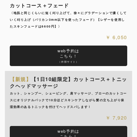
カットコース＋フェード
〈地肌と同じくらいに短く刈り上げて、徐々にグラデーションで濃くして
いく刈り上げ（バリカン3mm以下を使ったフェード）【レザーを使用し
たスキンフェードは6600円】〉
6,050
web予約は
こちら！
（外部サイト）
【新規】
【1日10組限定】カットコース＋トニッ
クヘッドマッサージ
カット、シャンプー、シェービング、肩マッサージ、ブローのカットコー
スにオリジナルパックで10分ほどスキンケアしながら髪の立ち上がり保
湿効果のあるトニックを付けてヘッドスパします！
7,920
web予約は
こちら！