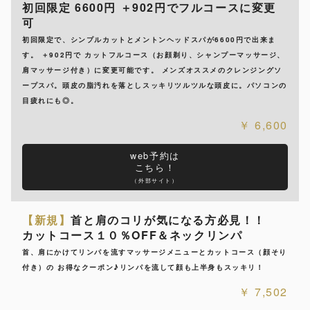
初回限定 6600円 ＋902円でフルコースに変更
可
初回限定で、シンプルカットとメントンヘッドスパが6600円で出来ま
す。 ＋902円で カットフルコース（お顔剃り、シャンプーマッサージ、
肩マッサージ付き）に変更可能です。 メンズオススメのクレンジングソ
ープスパ。頭皮の脂汚れを落としスッキリツルツルな頭皮に。パソコンの
目疲れにも◎。
6,600
web予約は
こちら！
（外部サイト）
【新規】
首と肩のコリが気になる方必見！！
カットコース１０％OFF＆ネックリンパ
首、肩にかけてリンパを流すマッサージメニューとカットコース（顔そり
付き）の お得なクーポン♪リンパを流して顔も上半身もスッキリ！
7,502