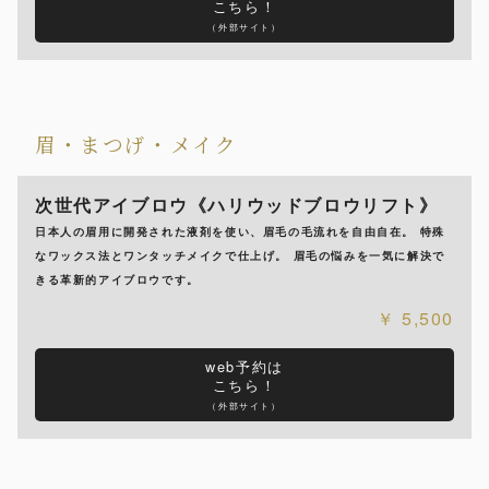
こちら！
（外部サイト）
眉・まつげ・メイク
次世代アイブロウ《ハリウッドブロウリフト》
日本人の眉用に開発された液剤を使い、眉毛の毛流れを自由自在。 特殊
なワックス法とワンタッチメイクで仕上げ。 眉毛の悩みを一気に解決で
きる革新的アイブロウです。
5,500
web予約は
こちら！
（外部サイト）