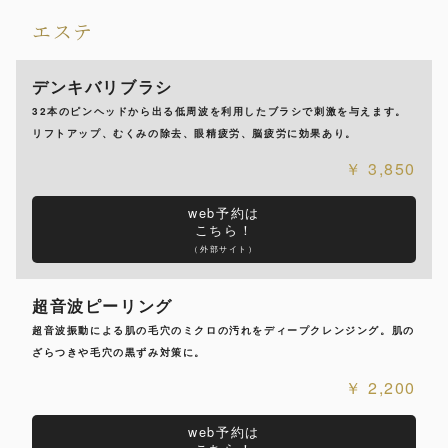
エステ
デンキバリブラシ
32本のピンヘッドから出る低周波を利用したブラシで刺激を与えます。
リフトアップ、むくみの除去、眼精疲労、脳疲労に効果あり。
3,850
web予約は
こちら！
（外部サイト）
超音波ピーリング
超音波振動による肌の毛穴のミクロの汚れをディープクレンジング。肌の
ざらつきや毛穴の黒ずみ対策に。
2,200
web予約は