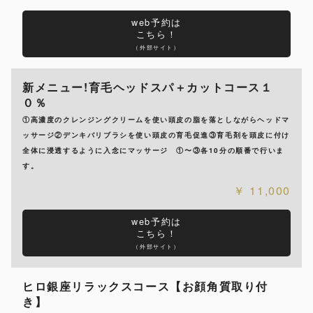
web予約は
こちら！
（外部サイト）
新メニュー!育毛ヘッドスパ＋カットコース１
０％
①高濃度のクレンジングクリームを使い頭皮の脂を落としながらヘッドマ
ッサージ②デンキバリブラシを使い頭皮の育毛促進③育毛剤を頭皮に付け
全体に浸透するように入念にマッサージ ①〜③各10分の順番で行いま
す。
11,000
web予約は
こちら！
（外部サイト）
ヒロ銀座リラックスコース【お顔角質取り付
き】