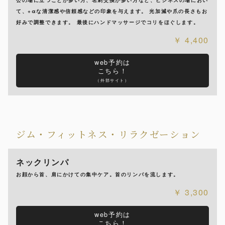
公の場に立つことが多い方、名刺交換が多い方など、ビジネスの場におい
て、+αな清潔感や信頼感などの印象を与えます。 光加減や爪の長さもお
好みで調整できます。 最後にハンドマッサージでコリをほぐします。
4,400
web予約は
こちら！
（外部サイト）
ジム・フィットネス・リラクゼーション
ネックリンパ
お顔から首、肩にかけての集中ケア。首のリンパを流します。
3,300
web予約は
こちら！