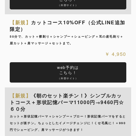
（外部サイト）
【新規】
カットコース10%OFF（公式LINE追加
限定）
50分で、カット＋襟剃り＋シャンプー＋シェービング＋耳の産毛剃り＋
眉カット＋肩マッサージ＋セットまで。
4,950
web予約は
こちら！
（外部サイト）
【新規】
《朝のセット楽チン！》シンプルカッ
トコース＋形状記憶パーマ11000円→9460円☆
６０分
カット＋形状記憶パーマ＋シャンプー＋ブロー！形状記憶パーマをすると
セットが楽チン。ちょっとしたイメージチェンジに！くせ毛風に！＋990
円でシェービング、肩マッサージがつきます！