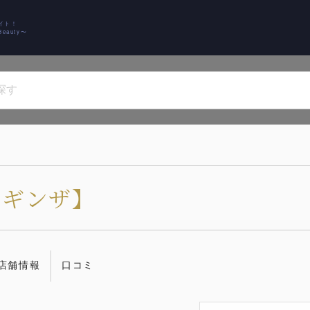
イト！
auty〜
ヒロギンザ】
店舗情報
口コミ