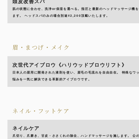
頭皮改善スパ
肌の状態に合わせ、洗浄or保湿を選べる。指圧と最新のヘッドマッサージ機
ます。 ヘッドスパのみの場合別途¥2,200頂戴いたします。
眉・まつげ・メイク
次世代アイブロウ《ハリウッドブロウリフト》
日本人の眉用に開発された液剤を使い、眉毛の毛流れを自由自在。 特殊なワ
悩みを一気に解決できる革新的アイブロウです。
ネイル・フットケア
ネイルケア
爪切り、爪磨き、甘皮・ささくれの除去、ハンドマッサージを施します。 公