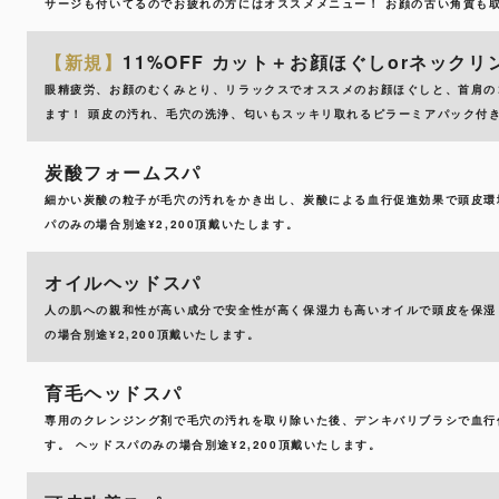
サージも付いてるのでお疲れの方にはオススメメニュー！ お顔の古い角質も
【新規】
11%OFF カット＋お顔ほぐしorネック
眼精疲労、お顔のむくみとり、リラックスでオススメのお顔ほぐしと、首肩の
ます！ 頭皮の汚れ、毛穴の洗浄、匂いもスッキリ取れるピラーミアパック付き‼
炭酸フォームスパ
細かい炭酸の粒子が毛穴の汚れをかき出し、炭酸による血行促進効果で頭皮環
パのみの場合別途¥2,200頂戴いたします。
オイルヘッドスパ
人の肌への親和性が高い成分で安全性が高く保湿力も高いオイルで頭皮を保湿
の場合別途¥2,200頂戴いたします。
育毛ヘッドスパ
専用のクレンジング剤で毛穴の汚れを取り除いた後、デンキバリブラシで血行
す。 ヘッドスパのみの場合別途¥2,200頂戴いたします。