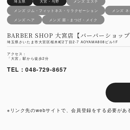
埼玉県
大宮・与野
メンズ エステ
メンズ ジム・フィットネス・リラクゼーション
メンズ 
メンズ ヘア
メンズ 眉・まつげ・メイク
BARBER SHOP 大宮店【バーバーショッ
埼玉県さいたま市大宮区桜木町2丁目2-7 AOYAMA808ビル1F
アクセス：
「大宮」駅から徒歩2分
TEL：048-729-8657
※リンク先のwebサイトで、会員登録をする必要があ