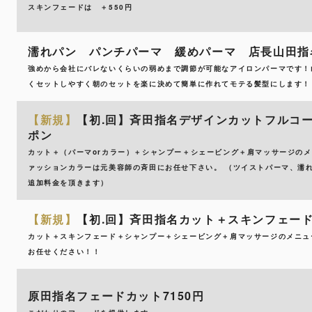
スキンフェードは ＋550円
濡れパン パンチパーマ 緩めパーマ 店長山田指名
強めから会社にバレないくらいの弱めまで調節が可能なアイロンパーマです！山
くセットしやすく朝のセットを楽に決めて簡単に作れてモテる髪型にします！
【新規】
【初.回】斉田指名デザインカットフルコー
ポン
カット＋（パーマorカラー）＋シャンプー＋シェービング＋肩マッサージのメ
ァッションカラーは元美容師の斉田にお任せ下さい。 （ツイストパーマ、濡
追加料金を頂きます）
【新規】
【初.回】斉田指名カット＋スキンフェード7
カット＋スキンフェード＋シャンプー＋シェービング＋肩マッサージのメニュ
お任せください！！
原田指名フェードカット7150円