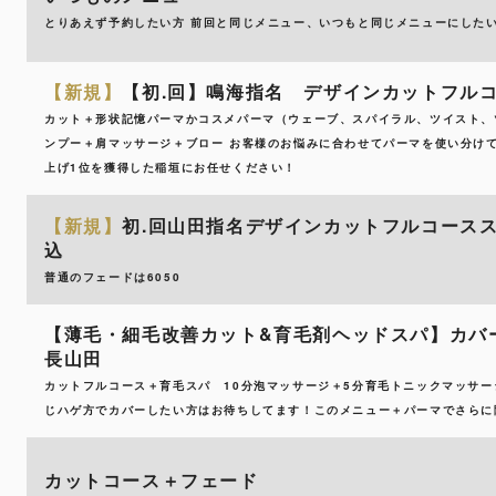
とりあえず予約したい方 前回と同じメニュー、いつもと同じメニューにした
【新規】
【初.回】鳴海指名 デザインカットフル
カット＋形状記憶パーマかコスメパーマ（ウェーブ、スパイラル、ツイスト、
ンプー＋肩マッサージ＋ブロー お客様のお悩みに合わせてパーマを使い分け
上げ1位を獲得した稲垣にお任せください！
【新規】
初.回山田指名デザインカットフルコーススキ
込
普通のフェードは6050
【薄毛・細毛改善カット&育毛剤ヘッドスパ】カバ
長山田
カットフルコース＋育毛スパ 10分泡マッサージ＋5分育毛トニックマッサー
じハゲ方でカバーしたい方はお待ちしてます！このメニュー＋パーマでさらに隠
カットコース＋フェード