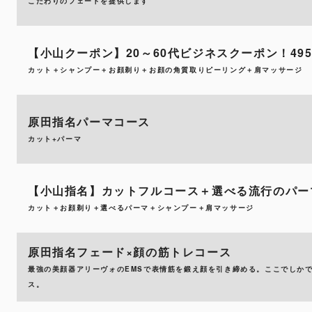
こだわりのフェードを提供します
【小山クーポン】20～60代ビジネスクーポン！49
カット＋シャンプー＋お顔剃り＋お顔の角質取りピーリング＋肩マッサージ
原田指名パーマコース
カット+パーマ
【小山指名】カットフルコース＋選べる流行のパーマ1
カット＋お顔剃り＋選べるパーマ＋シャンプー＋肩マッサージ
原田指名フェード×顔の筋トレコース
最強の美顔器アリーヴォのEMSで表情筋を鍛え顔を引き締める。ここでしか
ス。