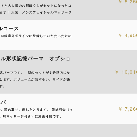
8,25
ットと大人気のお顔ほぐしがセットになったコ
ます！ 大宮 メンズフェイシャルマッサージ
フルコース
4,95
ヒロ銀座公式ラインに登録していただいた方の
円
ナル形状記憶パーマ オプショ
10,01
憶パーマです。 朝のセットが５分以内にな
します。ボリュームが出ずらい、サイドが張
す。
スパ
7,26
で、頭の凝り、疲れをとります。 別途料金（＋
ジ、肩マッサージ付き）に変更可能です。