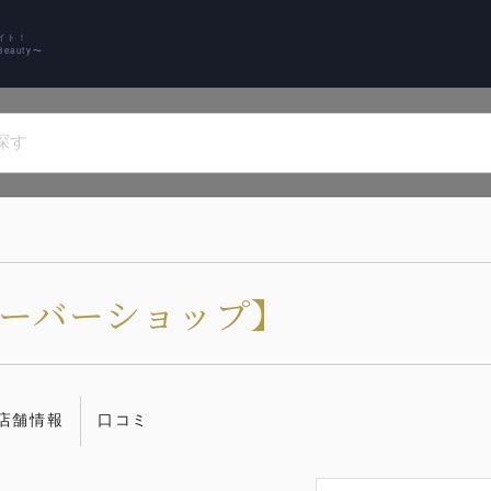
イト！
auty〜
【バーバーショップ】
店舗情報
口コミ