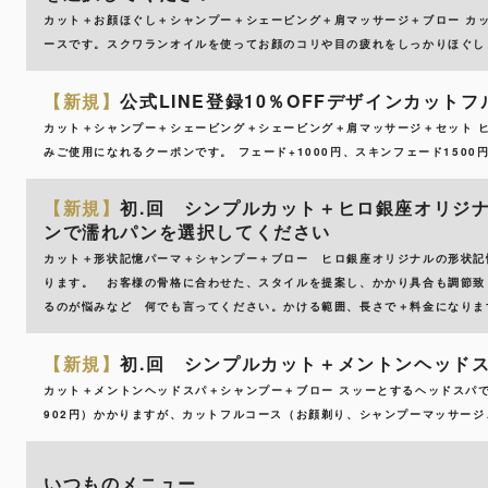
カット＋お顔ほぐし＋シャンプー＋シェービング＋肩マッサージ＋ブロー カ
ースです。スクワランオイルを使ってお顔のコリや目の疲れをしっかりほぐし
【新規】
公式LINE登録10％OFFデザインカット
カット＋シャンプー＋シェービング＋シェービング＋肩マッサージ＋セット 
みご使用になれるクーポンです。 フェード+1000円、スキンフェード1500
【新規】
初.回 シンプルカット＋ヒロ銀座オリジ
ンで濡れパンを選択してください
カット＋形状記憶パーマ＋シャンプー＋ブロー ヒロ銀座オリジナルの形状記
ります。 お客様の骨格に合わせた、スタイルを提案し、かかり具合も調節致
るのが悩みなど 何でも言ってください。かける範囲、長さで＋料金になりま
【新規】
初.回 シンプルカット＋メントンヘッド
カット＋メントンヘッドスパ＋シャンプー＋ブロー スッーとするヘッドスパ
902円）かかりますが、カットフルコース（お顔剃り、シャンプーマッサー
いつものメニュー