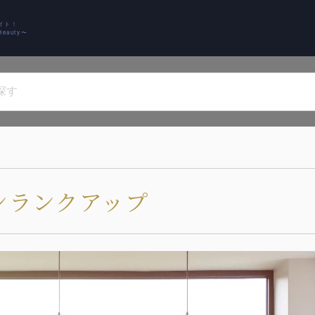
イト！
auty〜
ンランクアップ