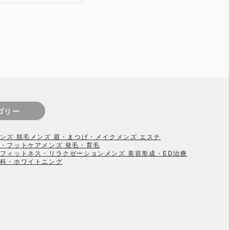
ゴリー
ンズ 脱毛
メンズ 眉・まつげ・メイク
メンズ エステ
ル・フットケア
メンズ 発毛・育毛
・フィットネス・リラクゼーション
メンズ 美容形成・ED治療
歯科・ホワイトニング