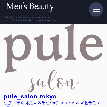
男性専用メンズビューティーポータルサイト！
〜メンズ美容系のお店を探すならMen'sBeauty〜
pule_salon tokyo
住所：東京都足立区千住仲町23-12 ヒルズ北千住30