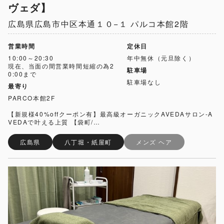
ヴェダ】
広島県広島市中区本通１０−１ パルコ本館2階
営業時間
定休日
10:00～20:30
年中無休（元旦除く）
現在、当面の間営業時間短縮の為2
駐車場
0:00まで
駐車場なし
最寄り
PARCO本館2F
【新規様40%offクーポン有】最高級オーガニックAVEDAサロン‐A
VEDAで叶える上質 【袋町/…
広島県
八丁堀・紙屋町
メンズ ヘア