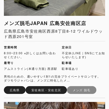
メンズ脱毛JAPAN 広島安佐南区店
広島県広島市安佐南区西原8丁目8-12 ワイルドウッ
ド西原201号室
営業時間
定休日
8:00~23:00 ※詳しくはお問い合わ
不定休(LINE｜SNSにてお知
せください。
らせいたします)
最寄り
駐車場
アムストライン(本通り方面) 西原駅
駐車場あり
男性のための、通いやすい1対1の完全プライベートサロンです。
ダツモウジャパンは、メンズに特化したメ…
広島県
安佐南区・安佐北区
メンズ 脱毛