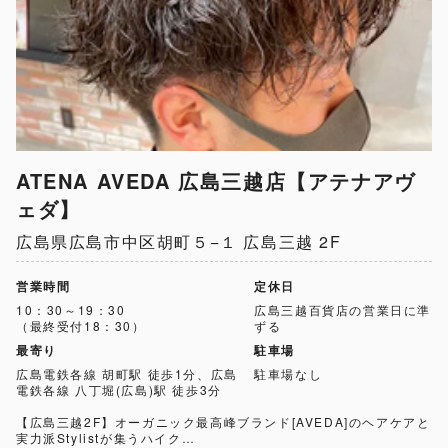
ATENA AVEDA 広島三越店【アテナアヴ
ェダ】
広島県広島市中区胡町５−１ 広島三越 2F
営業時間
定休日
10：30～19：30
広島三越百貨店の営業日に準
（最終受付18：30）
ずる
最寄り
駐車場
広島電鉄各線 胡町駅 徒歩1分、広島
駐車場なし
電鉄各線 八丁堀(広島)駅 徒歩3分
【広島三越2F】オーガニック最高峰ブランド[AVEDA]のヘアケアと
実力派Stylistが集うハイク…