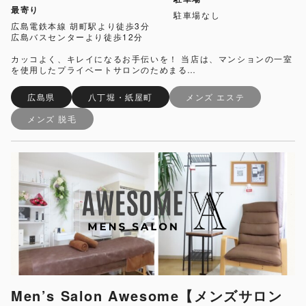
最寄り
駐車場なし
広島電鉄本線 胡町駅より徒歩3分
広島バスセンターより徒歩12分
カッコよく、キレイになるお手伝いを！ 当店は、マンションの一室
を使用したプライベートサロンのためまる…
広島県
八丁堀・紙屋町
メンズ エステ
メンズ 脱毛
Men’s Salon Awesome【メンズサロン