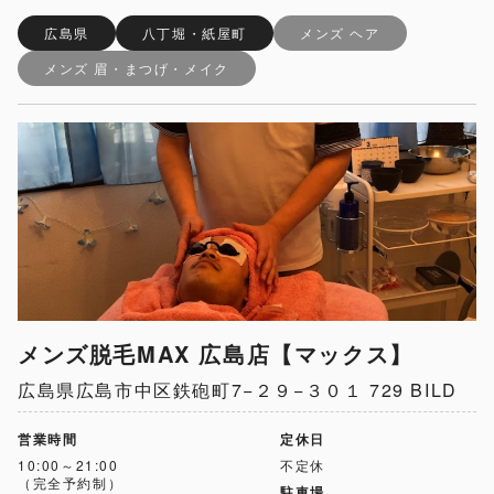
広島県
八丁堀・紙屋町
メンズ ヘア
メンズ 眉・まつげ・メイク
メンズ脱毛MAX 広島店【マックス】
広島県広島市中区鉄砲町7−２９−３０１ 729 BILD
営業時間
定休日
10:00～21:00
不定休
（完全予約制）
駐車場