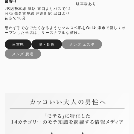
最寄り
駐車場あり
JR紀勢本線 津駅 東口よりバスで12
分/近鉄名古屋線 津新町駅 出口より
徒歩で16分
思わず手でなでたくなるようなツルスベ肌をGet♪ 津市で新しくオ
ープンした当店は、リーズナブルな値段…
三重県
津・鈴鹿
メンズ エステ
メンズ 脱毛