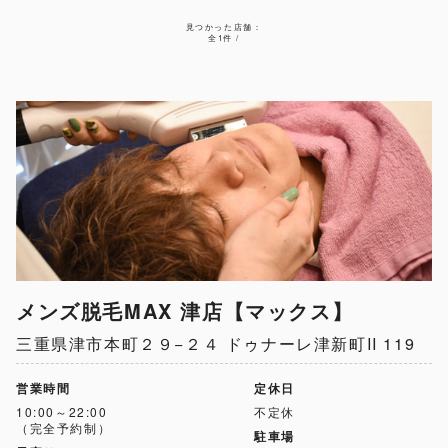
見つかった店舗：
全1件 /
メンズ脱毛MAX 津店【マックス】
三重県津市本町２９−２４ ドゥナーレ津新町II 119
営業時間
定休日
10:00～22:00
不定休
（完全予約制）
駐車場